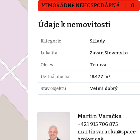
MIMOŘÁDNĚ NEHOSPODÁRNÁ
G
Údaje k nemovitosti
Kategorie
Sklady
Lokalita
Zavar, Slovensko
Okres
Trnava
Užitná plocha
18.477 m²
Stav objektu
Velmi dobrý
Martin Varačka
+421 915 706 875
martin.varacka@space-
brokers.sk