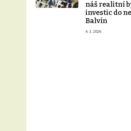
náš realitní b
investic do n
Balvín
4. 3. 2026