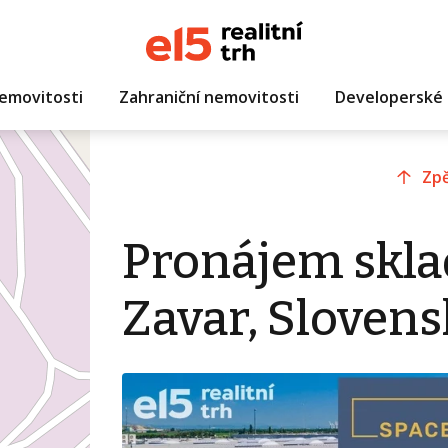
emovitosti
Zahraniční nemovitosti
Developerské 
Zpě
Pronájem skla
Zavar, Sloven