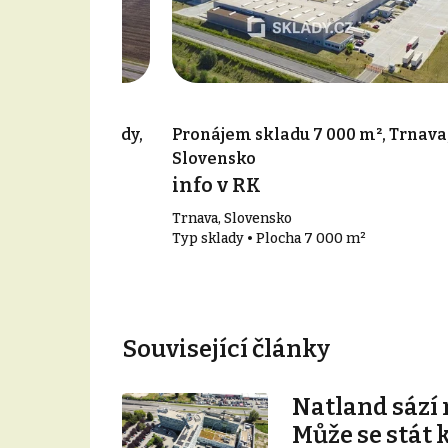
356 m², Voderady,
Pronájem skladu 7 000 m², Trnava
Slovensko
info v RK
Trnava, Slovensko
356 m²
Typ sklady • Plocha 7 000 m²
Související články
Natland sází 
Může se stát 