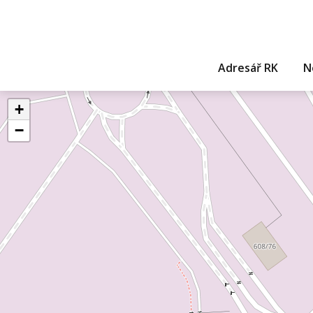
Adresář RK
N
+
−