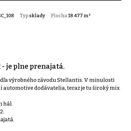
SC_108
Typ
sklady
Plocha
18 477 m²
- je plne prenajatá.
dľa výrobného závodu Stellantis. V minulosti
 automotive dodávatelia, teraz je tu široký mix
 hál.
2.
ajatá.