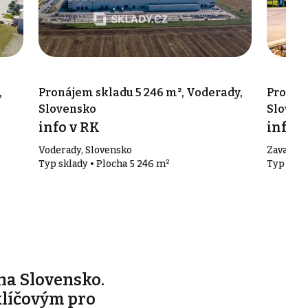
,
Pronájem skladu 5 246 m², Voderady,
Pronáje
Slovensko
Sloven
info v RK
info v
Voderady, Slovensko
Zavar, S
Typ sklady • Plocha 5 246 m²
Typ skla
na Slovensko.
klíčovým pro