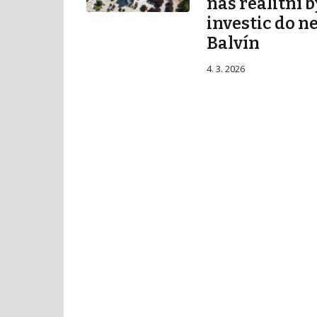
náš realitní b
investic do n
Balvín
4. 3. 2026