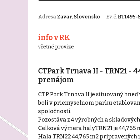
Adresa
Zavar, Slovensko
Ev. č.
RT1495-S
info v RK
včetně provize
CTPark Trnava II - TRN21 - 4
prenájom
CTP Park Trnava II je situovaný hneď
boli v priemyselnom parku etablovaní
spoločností.
Pozostáva z 4 výrobných a skladových
Celková výmera halyTRN21 je 44,765 
Hala TRN22 44,765 m2 pripravených 