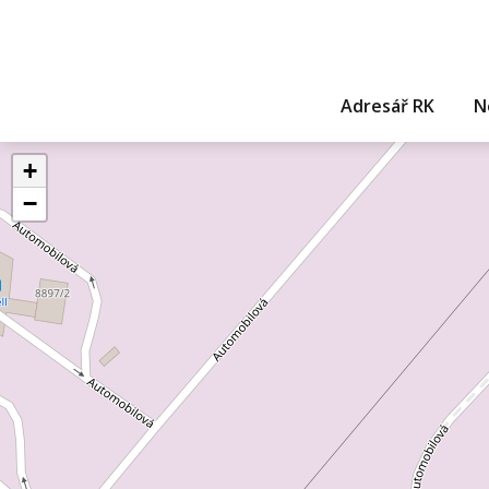
Adresář RK
N
+
−