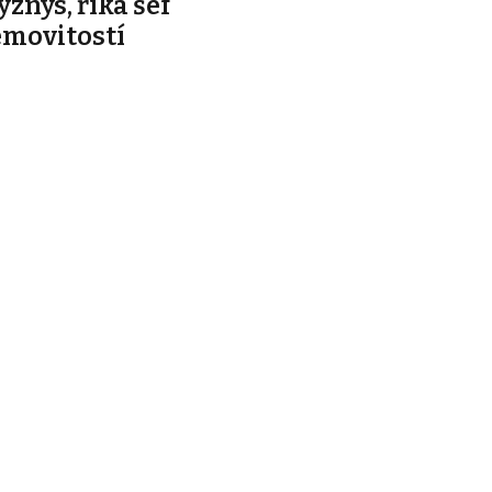
yznys, říká šéf
emovitostí