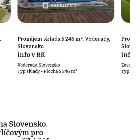
,
Pronájem skladu 5 246 m², Voderady,
Pronáje
Slovensko
Sloven
info v RK
info v
Voderady, Slovensko
Zavar, S
Typ sklady • Plocha 5 246 m²
Typ skla
na Slovensko.
klíčovým pro