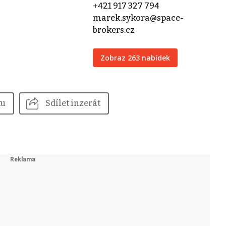
+421 917 327 794
marek.sykora@space-
brokers.cz
Zobraz 263 nabídek
tu
Sdílet inzerát