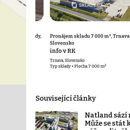
356 m², Voderady,
Pronájem skladu 7 000 m², Trnava
Slovensko
info v RK
Trnava, Slovensko
356 m²
Typ sklady • Plocha 7 000 m²
Související články
Natland sází 
Může se stát 