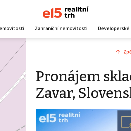
emovitosti
Zahraniční nemovitosti
Developerské 
Zpě
Pronájem skla
Zavar, Sloven