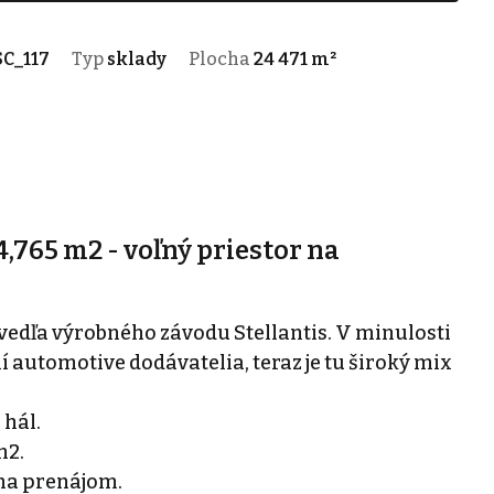
C_117
Typ
sklady
Plocha
24 471 m²
4,765 m2 - voľný priestor na
 vedľa výrobného závodu Stellantis. V minulosti
 automotive dodávatelia, teraz je tu široký mix
 hál.
m2.
na prenájom.