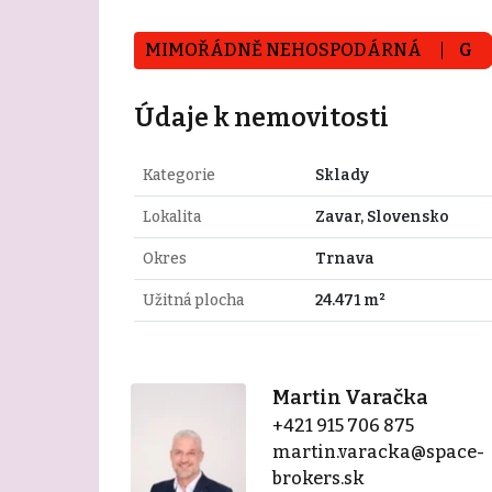
MIMOŘÁDNĚ NEHOSPODÁRNÁ
G
Údaje k nemovitosti
Kategorie
Sklady
Lokalita
Zavar, Slovensko
Okres
Trnava
Užitná plocha
24.471 m²
Martin Varačka
+421 915 706 875
martin.varacka@space-
brokers.sk