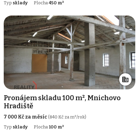
Typ
sklady
Plocha
450 m²
Pronájem skladu 100 m², Mnichovo
Hradiště
7 000 Kč za měsíc
(840 Kč za m²/rok)
Typ
sklady
Plocha
100 m²