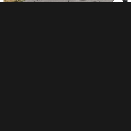
Pronájem kanceláře 383 m², Prostějov
34 500 Kč za měsíc
(1 081 Kč za m²/rok)
Typ
kanceláře
Plocha
383 m²