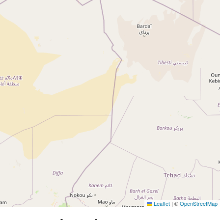
Leaflet
|
©
OpenStreetMap