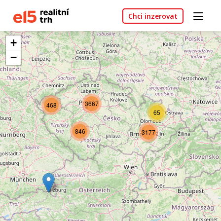
Chci inzerovat
+
−
3667
468
65
846
3177