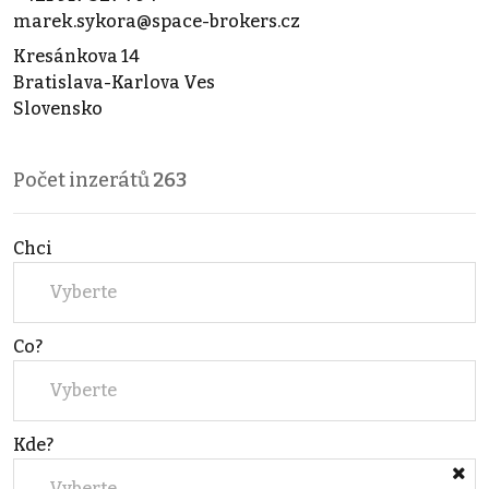
marek.sykora@space-brokers.cz
Kresánkova 14
Bratislava-Karlova Ves
Slovensko
Počet inzerátů
263
Chci
Vyberte
Co?
Vyberte
Kde?
Vyberte