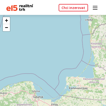
Chci inzerovat
+
−