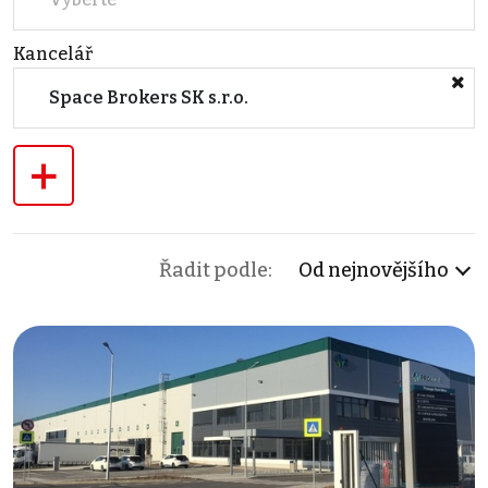
Kancelář
Space Brokers SK s.r.o.
+
Řadit podle:
Od nejnovějšího