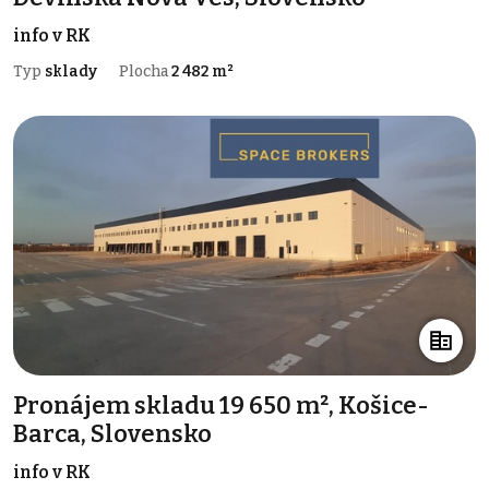
info v RK
Typ
sklady
Plocha
2 482 m²
Pronájem skladu 19 650 m², Košice-
Barca, Slovensko
info v RK