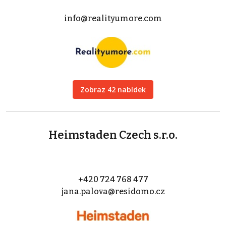
info@realityumore.com
Zobraz 42 nabídek
Heimstaden Czech s.r.o.
+420 724 768 477
jana.palova@residomo.cz