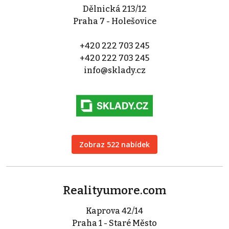
Dělnická 213/12
Praha 7 - Holešovice
+420 222 703 245
+420 222 703 245
info@sklady.cz
Zobraz 522 nabídek
Realityumore.com
Kaprova 42/14
Praha 1 - Staré Město