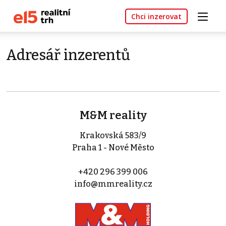
Chci inzerovat
Adresář inzerentů
M&M reality
Krakovská 583/9
Praha 1 - Nové Město
+420 296 399 006
info@mmreality.cz