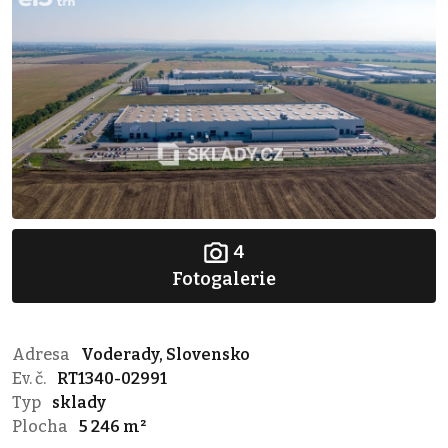
4
Fotogalerie
Adresa
Voderady, Slovensko
Ev. č.
RT1340-02991
Typ
sklady
Plocha
5 246 m²