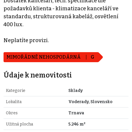
Dostatek kanceláří, tech. specifikace dle
požadavků klienta - klimatizace kanceláří ve
standardu, strukturovaná kabeláž, osvětlení
400 lux.
Neplatíte provizi.
MIMOŘÁDNĚ NEHOSPODÁRNÁ
G
Údaje k nemovitosti
Kategorie
Sklady
Lokalita
Voderady, Slovensko
Okres
Trnava
Užitná plocha
5.246 m²