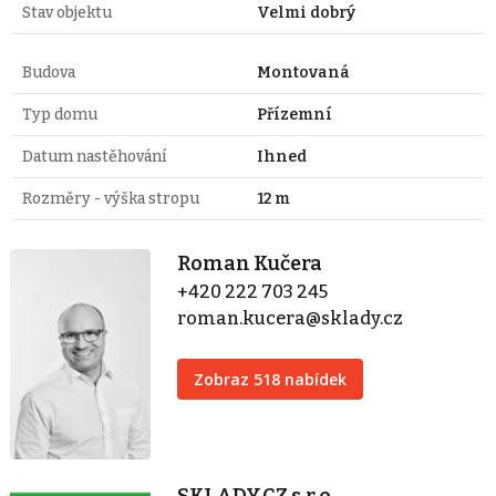
Stav objektu
Velmi dobrý
Budova
Montovaná
Typ domu
Přízemní
Datum nastěhování
Ihned
Rozměry - výška stropu
12 m
Roman Kučera
+420 222 703 245
roman.kucera@sklady.cz
Zobraz 518 nabídek