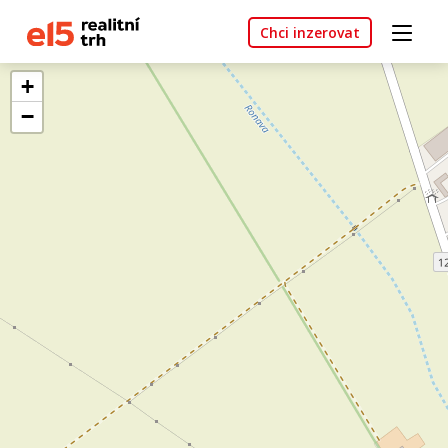
Chci inzerovat
+
−