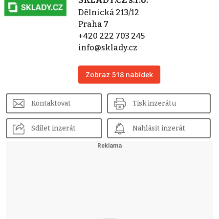
SKLADY.CZ s.r.o.
Dělnická 213/12
Praha 7
+420 222 703 245
info@sklady.cz
Zobraz 518 nabídek
Kontaktovat
Tisk inzerátu
Sdílet inzerát
Nahlásit inzerát