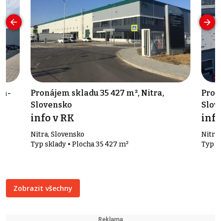
va-
Pronájem skladu 35 427 m², Nitra,
Pron
Slovensko
Slov
info v RK
info
Nitra, Slovensko
Nitra
Typ sklady • Plocha 35 427 m²
Typ s
Zobrazit všechny