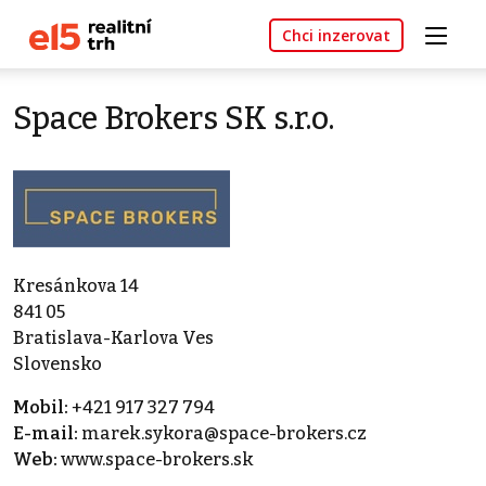
Chci inzerovat
Space Brokers SK s.r.o.
Kresánkova 14
841 05
Bratislava-Karlova Ves
Slovensko
Mobil:
+421 917 327 794
E-mail:
marek.sykora@space-brokers.cz
Web:
www.space-brokers.sk