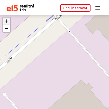
Chci inzerovat
+
−