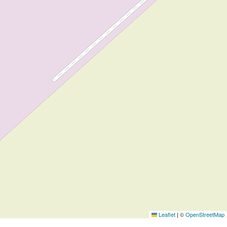
Leaflet
|
©
OpenStreetMap