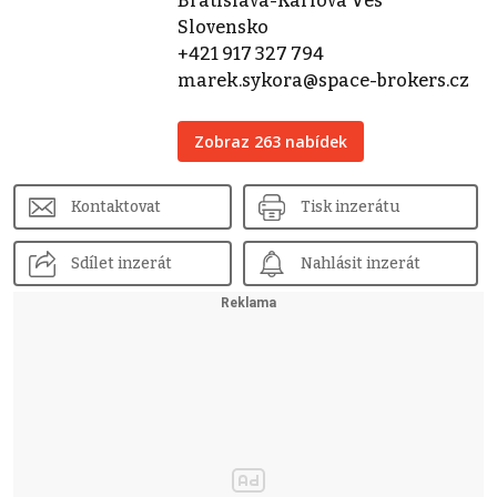
Bratislava-Karlova Ves
Slovensko
+421 917 327 794
marek.sykora@space-brokers.cz
Zobraz 263 nabídek
Kontaktovat
Tisk inzerátu
Sdílet inzerát
Nahlásit inzerát