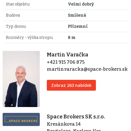
Stav objektu
Velmi dobrý
Budova
Smíšená
Typ domu
Přízemní
Rozměry - výška stropu
8 m
Martin Varačka
+421 915 706 875
martin.varacka@space-brokers.sk
Zobraz 263 nabídek
Space Brokers SK s.r.o.
Kresánkova 14