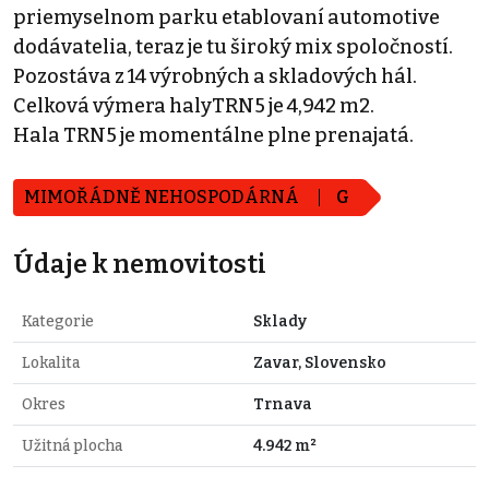
priemyselnom parku etablovaní automotive
dodávatelia, teraz je tu široký mix spoločností.
Pozostáva z 14 výrobných a skladových hál.
Celková výmera halyTRN5 je 4,942 m2.
Hala TRN5 je momentálne plne prenajatá.
MIMOŘÁDNĚ NEHOSPODÁRNÁ
G
Údaje k nemovitosti
Kategorie
Sklady
Lokalita
Zavar, Slovensko
Okres
Trnava
Užitná plocha
4.942 m²