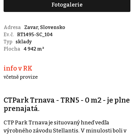
Fotogalerie
Adresa
Zavar, Slovensko
Ev. č.
RT1495-SC_104
Typ
sklady
Plocha
4 942 m²
info v RK
včetně provize
CTPark Trnava - TRN5 - 0 m2 - je plne
prenajatá.
CTP Park Trnava je situovaný hneď vedľa
výrobného závodu Stellantis. V minulosti boli v