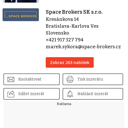
Space Brokers SK s.r.o.
Kresánkova 14
Bratislava-Karlova Ves
Slovensko
+421 917 327 794
marek.sykora@space-brokers.cz
Zobraz 263 nabídek
Kontaktovat
Tisk inzerátu
Sdílet inzerát
Nahlásit inzerát