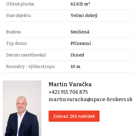
Užitná plocha
62.615 m²
Stav objektu
Velmi dobrý
Budova
Smíšená
Typ domu
Přízemní
Datum nastěhování
Ihned
Rozměry - výška stropu
10 m
Martin Varačka
+421 915 706 875
martin.varacka@space-brokers.sk
Zobraz 263 nabídek