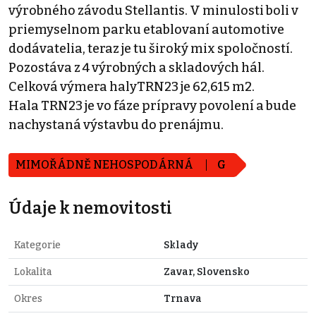
výrobného závodu Stellantis. V minulosti boli v
priemyselnom parku etablovaní automotive
dodávatelia, teraz je tu široký mix spoločností.
Pozostáva z 4 výrobných a skladových hál.
Celková výmera halyTRN23 je 62,615 m2.
Hala TRN23 je vo fáze prípravy povolení a bude
nachystaná výstavbu do prenájmu.
MIMOŘÁDNĚ NEHOSPODÁRNÁ
G
Údaje k nemovitosti
Kategorie
Sklady
Lokalita
Zavar, Slovensko
Okres
Trnava