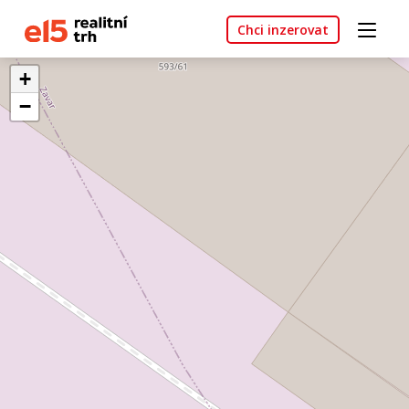
Chci inzerovat
+
−