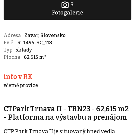
3
Fotogalerie
Adresa
Zavar, Slovensko
Ev. č.
RT1495-SC_118
Typ
sklady
Plocha
62 615 m²
info v RK
včetně provize
CTPark Trnava II - TRN23 - 62,615 m2
- Platforma na výstavbu a prenájom
CTP Park Trnava II je situovaný hneď vedľa