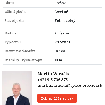
Okres
Prešov
Užitná plocha
4.994 m²
Stav objektu
Velmi dobrý
Budova
Smíšená
Typ domu
Přízemní
Datum nastěhování
Ihned
Rozměry - výška stropu
10 m
Martin Varačka
+421 915 706 875
martin.varacka@space-brokers.sk
Zobraz 263 nabídek