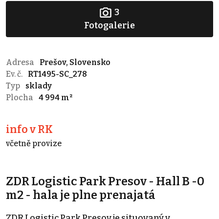
3
Fotogalerie
Adresa
Prešov, Slovensko
Ev. č.
RT1495-SC_278
Typ
sklady
Plocha
4 994 m²
info v RK
včetně provize
ZDR Logistic Park Presov - Hall B -0
m2 - hala je plne prenajatá
ZDR Logistic Park Presov je situovaný v