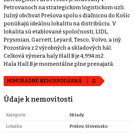
Petrovanoch na strategickom logistickom uzli.
Južný obchvat Prešova spolu s diaľnicou do Košíc
ponúkajú ideálnu lokalitu na distribúciu. V
lokalita sú etablované spoločnosti, LIDL,
Prysmian, Garrett, Leyard, Tesco, Volvo, a iný.
Pozostáva z 2 výrobných a skladových hál.
Celková výmera haly Hall B je 4,994 m2.
Hala Hall B je momentálne plne prenajatá.
MIMOŘÁDNĚ NEHOSPODÁRNÁ
G
Údaje k nemovitosti
Kategorie
Sklady
Lokalita
Prešov, Slovensko