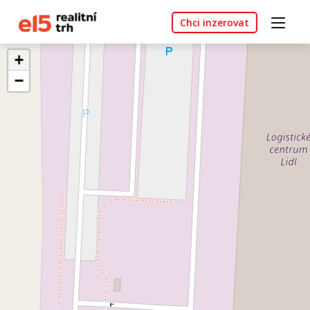
Chci inzerovat
+
−