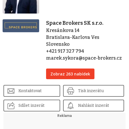
Space Brokers SK s.r.o.
Kresánkova 14
Bratislava-Karlova Ves
Slovensko
+421 917 327 794
marek.sykora@space-brokers.cz
Zobraz 263 nabídek
Kontaktovat
Tisk inzerátu
Sdílet inzerát
Nahlásit inzerát