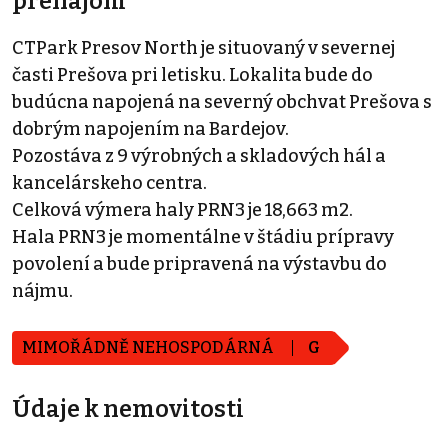
prenájom
CTPark Presov North je situovaný v severnej
časti Prešova pri letisku. Lokalita bude do
budúcna napojená na severný obchvat Prešova s
dobrým napojením na Bardejov.
Pozostáva z 9 výrobných a skladových hál a
kancelárskeho centra.
Celková výmera haly PRN3 je 18,663 m2.
Hala PRN3 je momentálne v štádiu prípravy
povolení a bude pripravená na výstavbu do
nájmu.
MIMOŘÁDNĚ NEHOSPODÁRNÁ
G
Údaje k nemovitosti