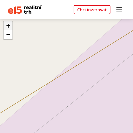
Chci inzerovat
+
−