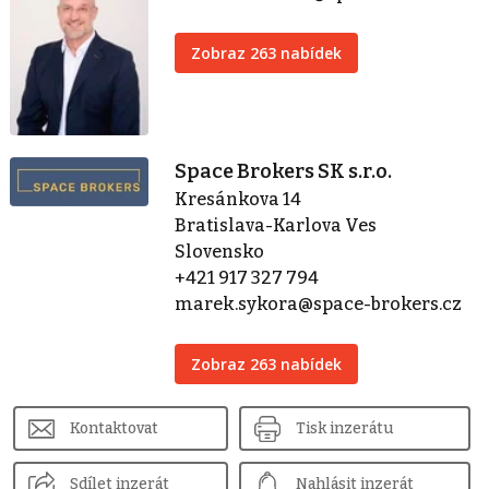
Zobraz 263 nabídek
Space Brokers SK s.r.o.
Kresánkova 14
Bratislava-Karlova Ves
Slovensko
+421 917 327 794
marek.sykora@space-brokers.cz
Zobraz 263 nabídek
Kontaktovat
Tisk inzerátu
Sdílet inzerát
Nahlásit inzerát