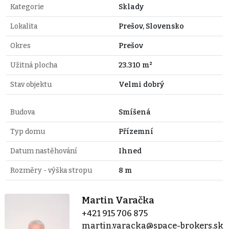
Kategorie
Sklady
Lokalita
Prešov, Slovensko
Okres
Prešov
Užitná plocha
23.310 m²
Stav objektu
Velmi dobrý
Budova
Smíšená
Typ domu
Přízemní
Datum nastěhování
Ihned
Rozměry - výška stropu
8 m
Martin Varačka
+421 915 706 875
martin.varacka@space-brokers.sk