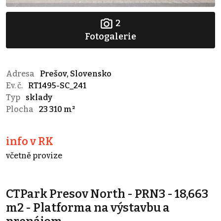
2
Fotogalerie
Adresa
Prešov, Slovensko
Ev. č.
RT1495-SC_241
Typ
sklady
Plocha
23 310 m²
info v RK
včetně provize
CTPark Presov North - PRN3 - 18,663
m2 - Platforma na výstavbu a