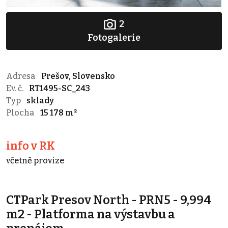
2
Fotogalerie
Adresa
Prešov, Slovensko
Ev. č.
RT1495-SC_243
Typ
sklady
Plocha
15 178 m²
info v RK
včetně provize
CTPark Presov North - PRN5 - 9,994
m2 - Platforma na výstavbu a