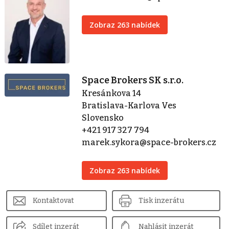
Zobraz 263 nabídek
Space Brokers SK s.r.o.
Kresánkova 14
Bratislava-Karlova Ves
Slovensko
+421 917 327 794
marek.sykora@space-brokers.cz
Zobraz 263 nabídek
Kontaktovat
Tisk inzerátu
Sdílet inzerát
Nahlásit inzerát