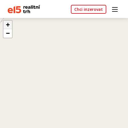
Chci inzerovat
+
−