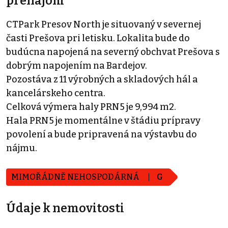
prenájom
CTPark Presov North je situovaný v severnej
časti Prešova pri letisku. Lokalita bude do
budúcna napojená na severný obchvat Prešova s
dobrým napojením na Bardejov.
Pozostáva z 11 výrobných a skladových hál a
kancelárskeho centra.
Celková výmera haly PRN5 je 9,994 m2.
Hala PRN5 je momentálne v štádiu prípravy
povolení a bude pripravená na výstavbu do
nájmu.
MIMOŘÁDNĚ NEHOSPODÁRNÁ
G
Údaje k nemovitosti