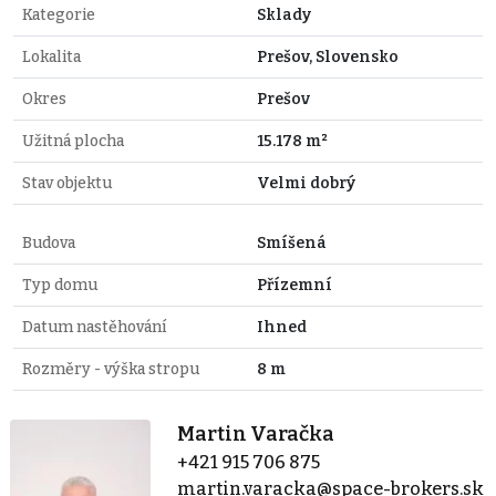
Kategorie
Sklady
Lokalita
Prešov, Slovensko
Okres
Prešov
Užitná plocha
15.178 m²
Stav objektu
Velmi dobrý
Budova
Smíšená
Typ domu
Přízemní
Datum nastěhování
Ihned
Rozměry - výška stropu
8 m
Martin Varačka
+421 915 706 875
martin.varacka@space-brokers.sk