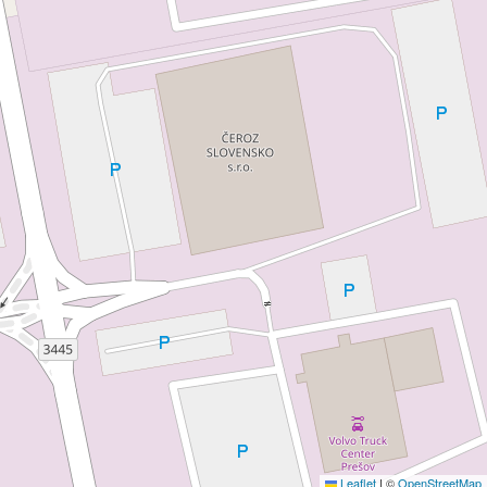
Leaflet
|
©
OpenStreetMap