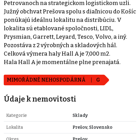
Petrovanoch na strategickom logistickom uzli.
Južný obchvat Prešova spolu s diaľnicou do Košíc
ponúkajú ideálnu lokalitu na distribúciu. V
lokalita sú etablované spoločnosti, LIDL,
Prysmian, Garrett, Leyard, Tesco, Volvo, a iný.
Pozostáva z 2 výrobných a skladových hál.
Celková výmera haly Hall A je 7,000 m2.
Hala Hall A je momentálne plne prenajatá.
MIMOŘÁDNĚ NEHOSPODÁRNÁ
G
Údaje k nemovitosti
Kategorie
Sklady
Lokalita
Prešov, Slovensko
Okres
Prešov