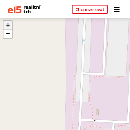
Chci inzerovat
+
−