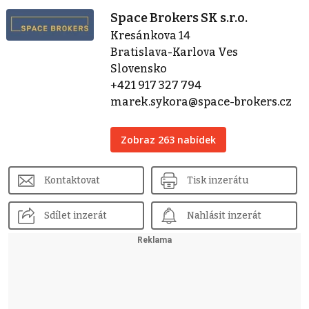
Space Brokers SK s.r.o.
Kresánkova 14
Bratislava-Karlova Ves
Slovensko
+421 917 327 794
marek.sykora@space-brokers.cz
Zobraz 263 nabídek
Kontaktovat
Tisk inzerátu
Sdílet inzerát
Nahlásit inzerát