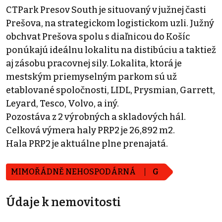
CTPark Presov South je situovaný v južnej časti
Prešova, na strategickom logistickom uzli. Južný
obchvat Prešova spolu s diaľnicou do Košíc
ponúkajú ideálnu lokalitu na distibúciu a taktiež
aj zásobu pracovnej sily. Lokalita, ktorá je
mestským priemyselným parkom sú už
etablované spoločnosti, LIDL, Prysmian, Garrett,
Leyard, Tesco, Volvo, a iný.
Pozostáva z 2 výrobných a skladových hál.
Celková výmera haly PRP2 je 26,892 m2.
Hala PRP2 je aktuálne plne prenajatá.
MIMOŘÁDNĚ NEHOSPODÁRNÁ
G
Údaje k nemovitosti