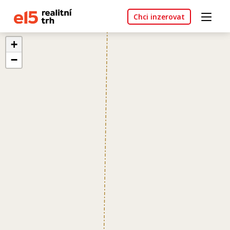
Chci inzerovat
+
−