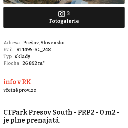
3
Fotogalerie
Adresa
Prešov, Slovensko
Ev. č.
RT1495-SC_248
Typ
sklady
Plocha
26 892 m²
info v RK
včetně provize
CTPark Presov South - PRP2 - 0 m2 -
je plne prenajatá.