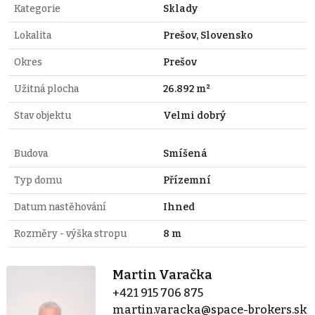
Kategorie
Sklady
Lokalita
Prešov, Slovensko
Okres
Prešov
Užitná plocha
26.892 m²
Stav objektu
Velmi dobrý
Budova
Smíšená
Typ domu
Přízemní
Datum nastěhování
Ihned
Rozměry - výška stropu
8 m
Martin Varačka
+421 915 706 875
martin.varacka@space-brokers.sk