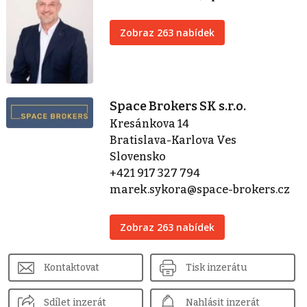
Zobraz 263 nabídek
Space Brokers SK s.r.o.
Kresánkova 14
Bratislava-Karlova Ves
Slovensko
+421 917 327 794
marek.sykora@space-brokers.cz
Zobraz 263 nabídek
Kontaktovat
Tisk inzerátu
Sdílet inzerát
Nahlásit inzerát