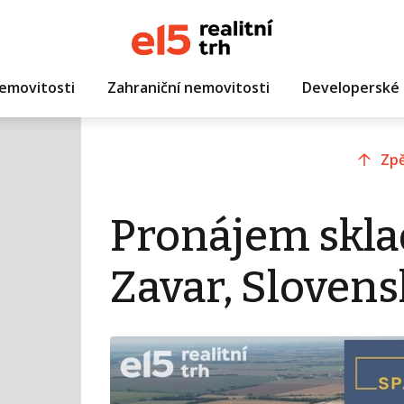
emovitosti
Zahraniční nemovitosti
Developerské 
Zpě
Pronájem skla
Zavar, Sloven