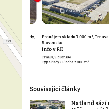
356 m², Voderady,
Pronájem skladu 7 000 m², Trnava
Slovensko
info v RK
Trnava, Slovensko
356 m²
Typ sklady • Plocha 7 000 m²
Související články
Natland sází 