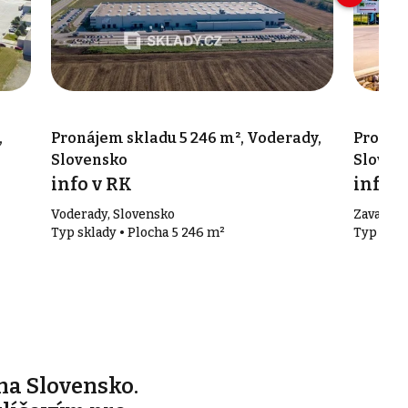
,
Pronájem skladu 5 246 m², Voderady,
Pronáje
Slovensko
Sloven
info v RK
info v
Voderady, Slovensko
Zavar, S
Typ sklady • Plocha 5 246 m²
Typ skla
na Slovensko.