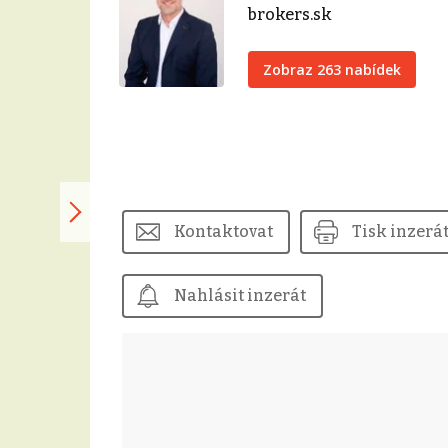
brokers.sk
Zobraz 263 nabídek
Kontaktovat
Tisk inzerá
Nahlásit inzerát