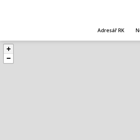
Adresář RK
N
+
−