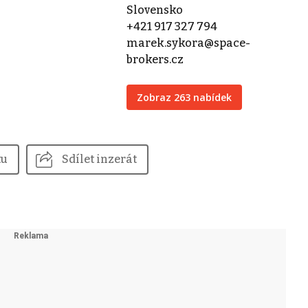
Slovensko
+421 917 327 794
marek.sykora@space-
brokers.cz
Zobraz 263 nabídek
tu
Sdílet inzerát