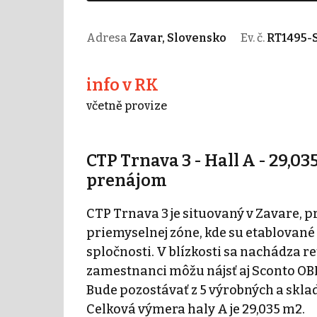
Adresa
Zavar, Slovensko
Ev. č.
RT1495-
info v RK
včetně provize
CTP Trnava 3 - Hall A - 29,0
prenájom
CTP Trnava 3 je situovaný v Zavare, pr
priemyselnej zóne, kde su etablované
spločnosti. V blízkosti sa nachádza 
zamestnanci môžu nájsť aj Sconto OBI
Bude pozostávať z 5 výrobných a skla
Celková výmera haly A je 29,035 m2.