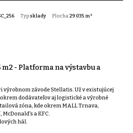
SC_256
Typ
sklady
Plocha
29 035 m²
35 m2 - Platforma na výstavbu a
i výrobnom závode Stellatis. Už v existujúcej
 okrem dodávateľov aj logistické a výrobné
retailová zóna, kde okrem MALL Trnava,
, McDonald's a KFC.
dových hál.