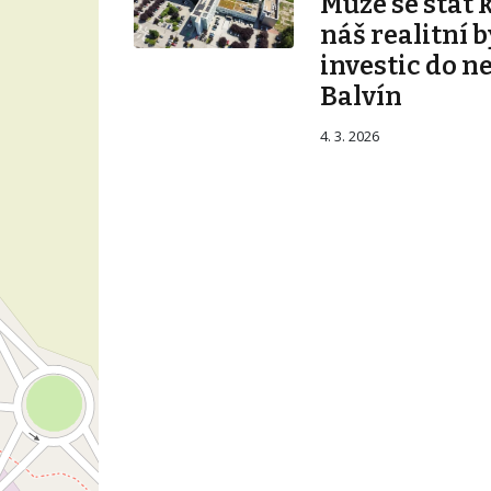
Může se stát 
náš realitní b
investic do n
Balvín
4. 3. 2026