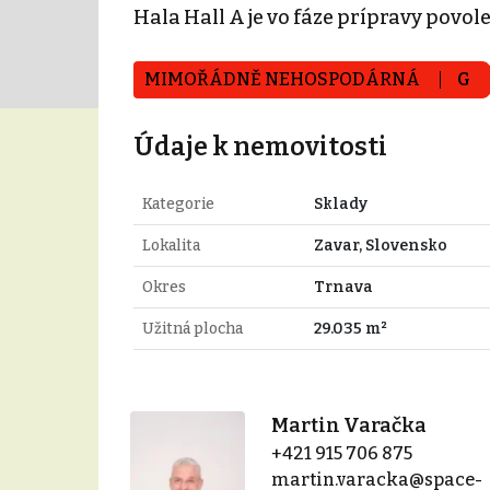
Hala Hall A je vo fáze prípravy povo
MIMOŘÁDNĚ NEHOSPODÁRNÁ
G
Údaje k nemovitosti
Kategorie
Sklady
Lokalita
Zavar, Slovensko
Okres
Trnava
Užitná plocha
29.035 m²
Martin Varačka
+421 915 706 875
martin.varacka@space-