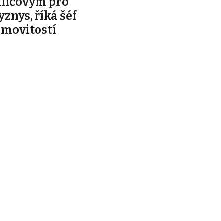
klíčovým pro
yznys, říká šéf
emovitostí