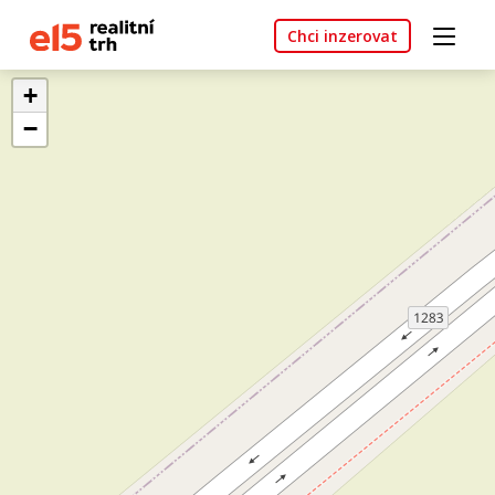
Chci inzerovat
+
−