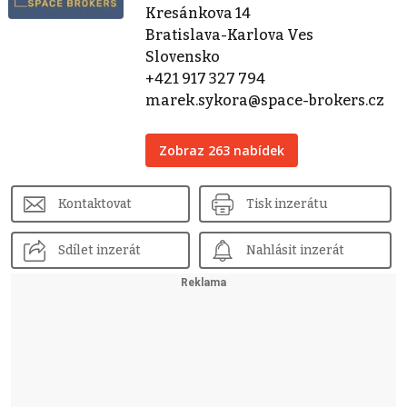
Kresánkova 14
Bratislava-Karlova Ves
Slovensko
+421 917 327 794
marek.sykora@space-brokers.cz
Zobraz 263 nabídek
Kontaktovat
Tisk inzerátu
Sdílet inzerát
Nahlásit inzerát