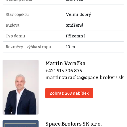
Stav objektu
Velmi dobrý
Budova
Smíšená
Typ domu
Přízemní
Rozměry - výška stropu
10 m
Martin Varačka
+421 915 706 875
martin.varacka@space-brokers.sk
Zobraz 263 nabídek
Space Brokers SK s.r.o.