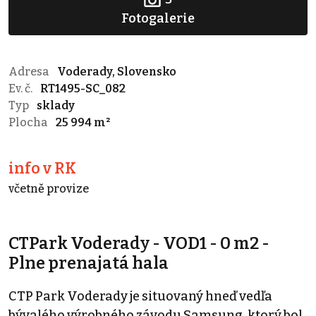
Fotogalerie
Adresa
Voderady, Slovensko
Ev. č.
RT1495-SC_082
Typ
sklady
Plocha
25 994 m²
info v RK
včetně provize
CTPark Voderady - VOD1 - 0 m2 -
Plne prenajatá hala
CTP Park Voderady je situovaný hneď vedľa
bývalého výrobného závodu Samsung, ktorý bol