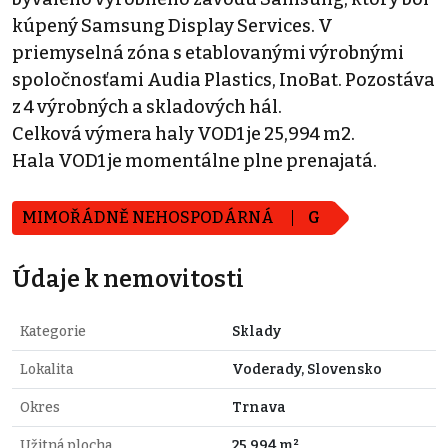
kúpený Samsung Display Services. V
priemyselná zóna s etablovanými výrobnými
spoločnosťami Audia Plastics, InoBat. Pozostáva
z 4 výrobných a skladových hál.
Celková výmera haly VOD1 je 25,994 m2.
Hala VOD1 je momentálne plne prenajatá.
MIMOŘÁDNĚ NEHOSPODÁRNÁ
G
Údaje k nemovitosti
Kategorie
Sklady
Lokalita
Voderady, Slovensko
Okres
Trnava
Užitná plocha
25.994 m²