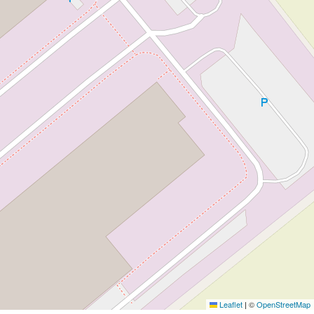
Leaflet
|
©
OpenStreetMap