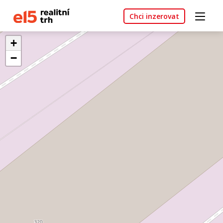
Chci inzerovat
+
−