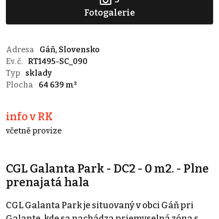
Fotogalerie
Adresa
Gáň, Slovensko
Ev. č.
RT1495-SC_090
Typ
sklady
Plocha
64 639 m²
info v RK
včetně provize
CGL Galanta Park - DC2 - 0 m2. - Plne
prenajatá hala
CGL Galanta Park je situovaný v obci Gáň pri
Galante, kde sa nachádza priemyselná zóna s