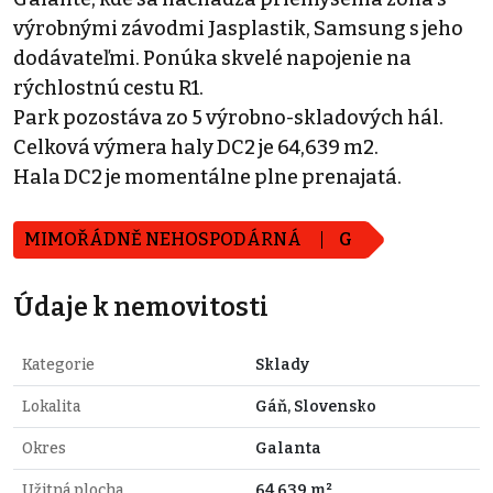
výrobnými závodmi Jasplastik, Samsung s jeho
dodávateľmi. Ponúka skvelé napojenie na
rýchlostnú cestu R1.
Park pozostáva zo 5 výrobno-skladových hál.
Celková výmera haly DC2 je 64,639 m2.
Hala DC2 je momentálne plne prenajatá.
MIMOŘÁDNĚ NEHOSPODÁRNÁ
G
Údaje k nemovitosti
Kategorie
Sklady
Lokalita
Gáň, Slovensko
Okres
Galanta
Užitná plocha
64.639 m²