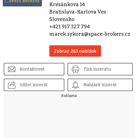
Kresánkova 14
Bratislava-Karlova Ves
Slovensko
+421 917 327 794
marek.sykora@space-brokers.cz
Zobraz 263 nabídek
Kontaktovat
Tisk inzerátu
Sdílet inzerát
Nahlásit inzerát