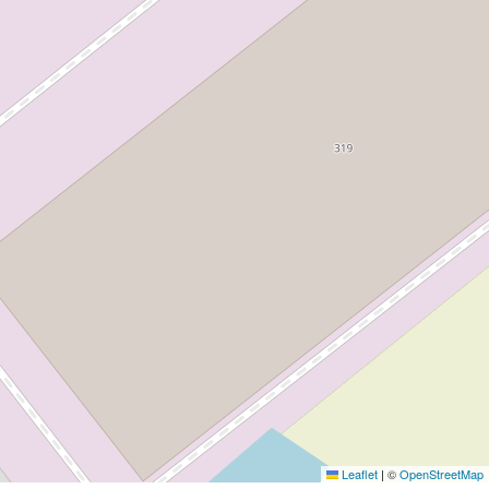
Leaflet
|
©
OpenStreetMap