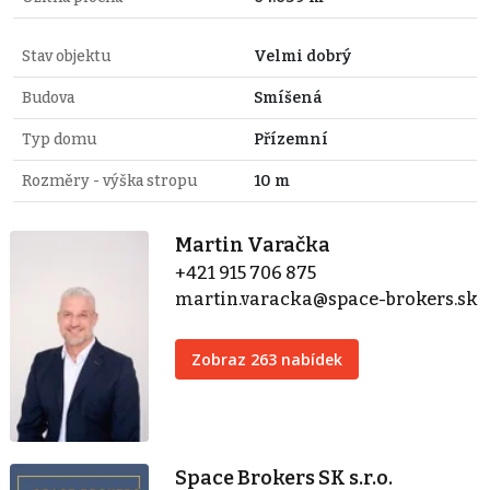
Stav objektu
Velmi dobrý
Budova
Smíšená
Typ domu
Přízemní
Rozměry - výška stropu
10 m
Martin Varačka
+421 915 706 875
martin.varacka@space-brokers.sk
Zobraz 263 nabídek
Space Brokers SK s.r.o.