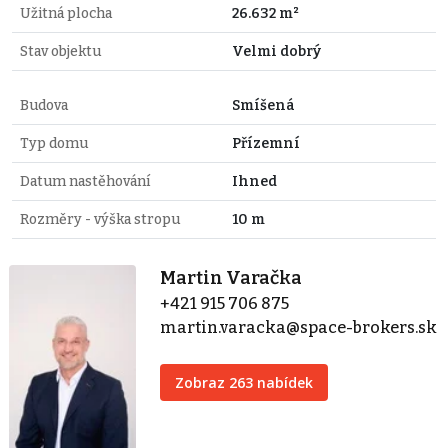
Užitná plocha
26.632 m²
Stav objektu
Velmi dobrý
Budova
Smíšená
Typ domu
Přízemní
Datum nastěhování
Ihned
Rozměry - výška stropu
10 m
Martin Varačka
+421 915 706 875
martin.varacka@space-brokers.sk
Zobraz 263 nabídek