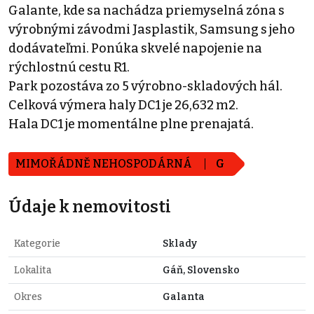
Galante, kde sa nachádza priemyselná zóna s
výrobnými závodmi Jasplastik, Samsung s jeho
dodávateľmi. Ponúka skvelé napojenie na
rýchlostnú cestu R1.
Park pozostáva zo 5 výrobno-skladových hál.
Celková výmera haly DC1 je 26,632 m2.
Hala DC1 je momentálne plne prenajatá.
MIMOŘÁDNĚ NEHOSPODÁRNÁ
G
Údaje k nemovitosti
Kategorie
Sklady
Lokalita
Gáň, Slovensko
Okres
Galanta