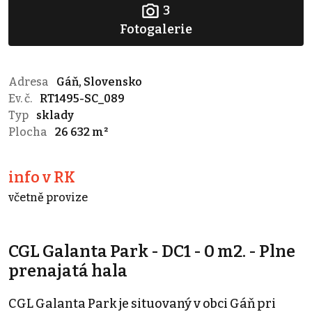
3
Fotogalerie
Adresa
Gáň, Slovensko
Ev. č.
RT1495-SC_089
Typ
sklady
Plocha
26 632 m²
info v RK
včetně provize
CGL Galanta Park - DC1 - 0 m2. - Plne
prenajatá hala
CGL Galanta Park je situovaný v obci Gáň pri