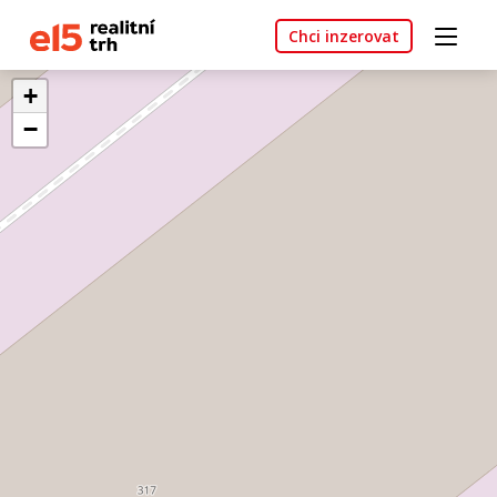
Chci inzerovat
+
−