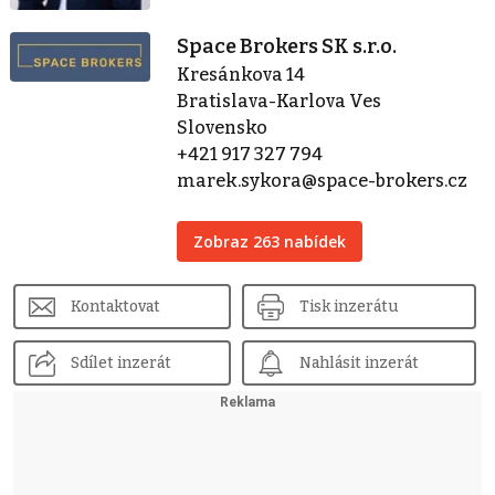
Space Brokers SK s.r.o.
Kresánkova 14
Bratislava-Karlova Ves
Slovensko
+421 917 327 794
marek.sykora@space-brokers.cz
Zobraz 263 nabídek
Kontaktovat
Tisk inzerátu
Sdílet inzerát
Nahlásit inzerát