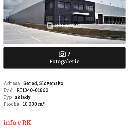
7
Fotogalerie
Adresa
Sereď, Slovensko
Ev. č.
RT1340-01860
Typ
sklady
Plocha
10 000 m²
info v RK