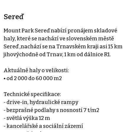
Sereď
Mount Park Sereď nabízí pronájem skladové
haly, které se nachází ve slovenském městě
Sereď ,nachází se na Trnavském kraji asi 15 km
jihovýchodně od Trnav, 1 km od dálnice R1.
Aktuálně haly o velikosti:
• od 2 000 do 60 000 m2
Technické specifikace:
- drive-in, hydraulické rampy
- bezprašné podlahy s nosností 7 t/m2
- světlá výška 12 m
- kancelářské a sociální zázemí