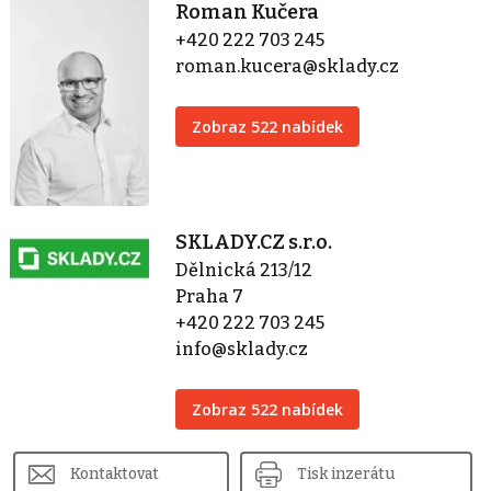
Roman Kučera
+420 222 703 245
roman.kucera@sklady.cz
Zobraz 522 nabídek
SKLADY.CZ s.r.o.
Dělnická 213/12
Praha 7
+420 222 703 245
info@sklady.cz
Zobraz 522 nabídek
Kontaktovat
Tisk inzerátu