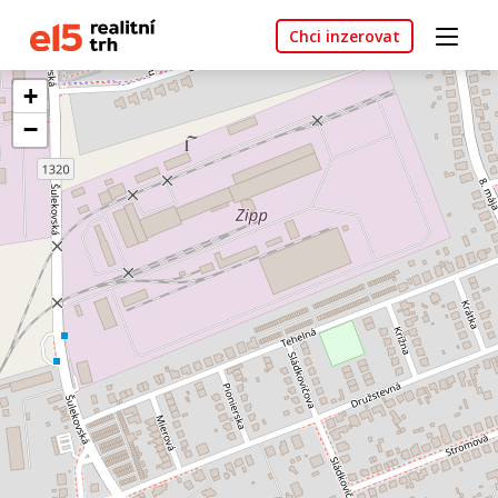
Chci inzerovat
+
−