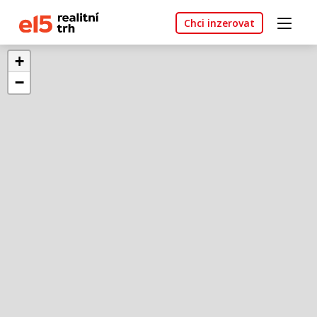
Chci inzerovat
+
−