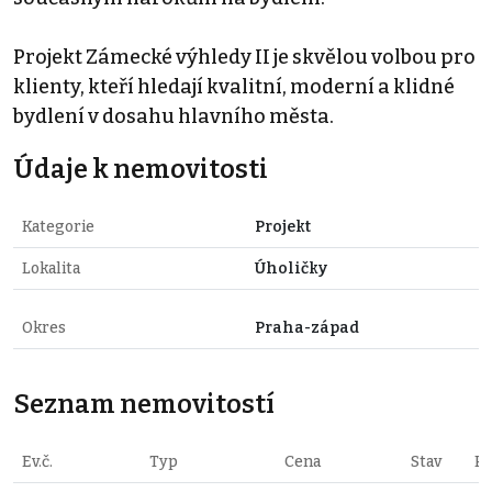
Projekt Zámecké výhledy II je skvělou volbou pro
klienty, kteří hledají kvalitní, moderní a klidné
bydlení v dosahu hlavního města.
Údaje k nemovitosti
Kategorie
Projekt
Lokalita
Úholičky
Okres
Praha-západ
Seznam nemovitostí
Ev.č.
Typ
Cena
Stav
P