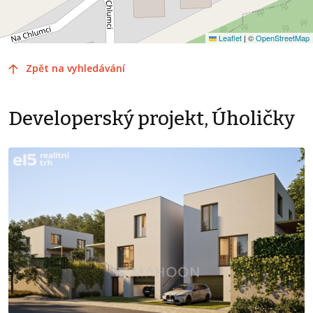
Leaflet
|
©
OpenStreetMap
Zpět na vyhledávání
Developerský projekt, Úholičky