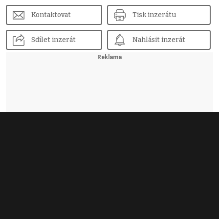
Kontaktovat
Tisk inzerátu
Sdílet inzerát
Nahlásit inzerát