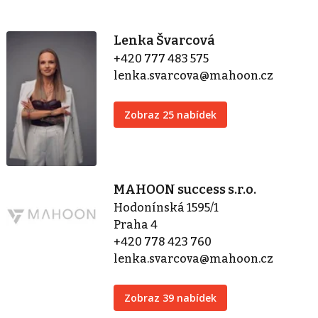
Lenka Švarcová
+420 777 483 575
lenka.svarcova@mahoon.cz
Zobraz 25 nabídek
MAHOON success s.r.o.
Hodonínská 1595/1
Praha 4
+420 778 423 760
lenka.svarcova@mahoon.cz
Zobraz 39 nabídek