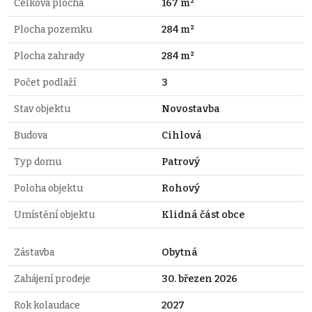
Celková plocha
167 m²
Plocha pozemku
284 m²
Plocha zahrady
284 m²
Počet podlaží
3
Stav objektu
Novostavba
Budova
Cihlová
Typ domu
Patrový
Poloha objektu
Rohový
Umístění objektu
Klidná část obce
Zástavba
Obytná
Zahájení prodeje
30. březen 2026
Rok kolaudace
2027