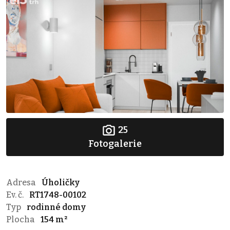
25
Fotogalerie
Adresa
Úholičky
Ev. č.
RT1748-00102
Typ
rodinné domy
Plocha
154 m²