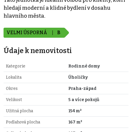
Tato jednotka je ideální volbou pro klienty, kteří
hledají moderní a klidné bydlení v dosahu
hlavního města.
VELMI ÚSPORNÁ
B
Údaje k nemovitosti
Kategorie
Rodinné domy
Lokalita
Úholičky
Okres
Praha-západ
Velikost
5 a více pokojů
Užitná plocha
154 m²
Podlahová plocha
167 m²