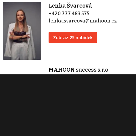
Lenka Švarcová
+420 777 483 575
lenka.svarcova@mahoon.cz
Zobraz 25 nabídek
MAHOON success s.r.o.
Hodonínská 1595/1
Praha 4
+420 778 423 760
lenka.svarcova@mahoon.cz
Zobraz 39 nabídek
Kontaktovat
Tisk inzerátu