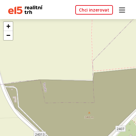
Chci inzerovat
+
−