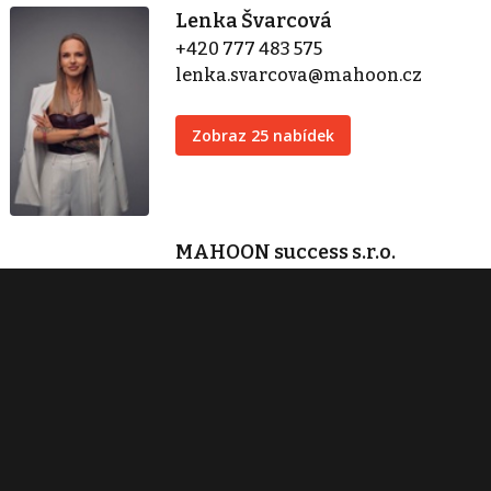
Lenka Švarcová
+420 777 483 575
lenka.svarcova@mahoon.cz
Zobraz 25 nabídek
MAHOON success s.r.o.
Hodonínská 1595/1
Praha 4
+420 778 423 760
lenka.svarcova@mahoon.cz
Zobraz 39 nabídek
Kontaktovat
Tisk inzerátu