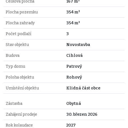
Celková plocha
167 m²
Plocha pozemku
354 m²
Plocha zahrady
354 m²
Počet podlaží
3
Stav objektu
Novostavba
Budova
Cihlová
Typ domu
Patrový
Poloha objektu
Rohový
Umístění objektu
Klidná část obce
Zástavba
Obytná
Zahájení prodeje
30. březen 2026
Rok kolaudace
2027