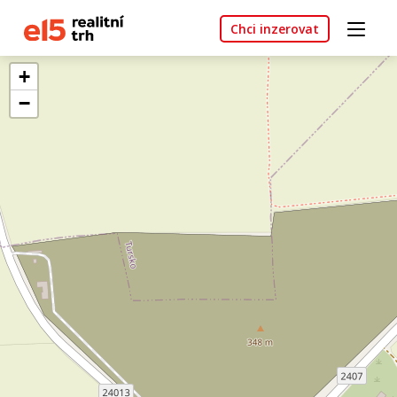
Chci inzerovat
+
−