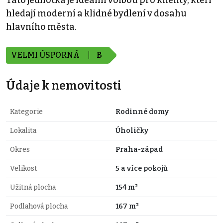
Tato jednotka je ideální volbou pro klienty, kteří
hledají moderní a klidné bydlení v dosahu
hlavního města.
VELMI ÚSPORNÁ
B
Údaje k nemovitosti
Kategorie
Rodinné domy
Lokalita
Úholičky
Okres
Praha-západ
Velikost
5 a více pokojů
Užitná plocha
154 m²
Podlahová plocha
167 m²