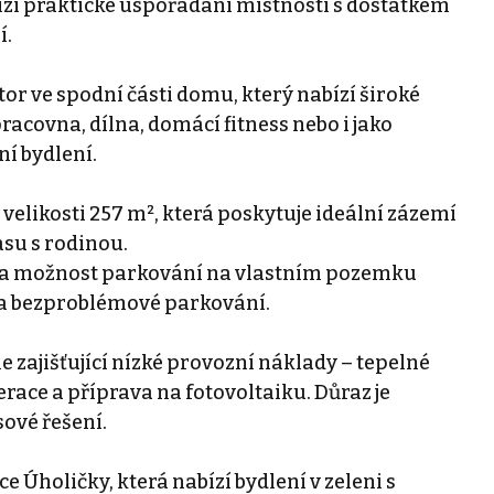
zí praktické uspořádání místností s dostatkem
í.
r ve spodní části domu, který nabízí široké
racovna, dílna, domácí fitness nebo i jako
í bydlení.
 velikosti 257 m², která poskytuje ideální zázemí
asu s rodinou.
áž a možnost parkování na vlastním pozemku
é a bezproblémové parkování.
zajišťující nízké provozní náklady – tepelné
race a příprava na fotovoltaiku. Důraz je
ové řešení.
ce Úholičky, která nabízí bydlení v zeleni s