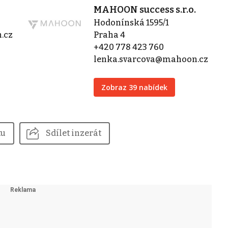
MAHOON success s.r.o.
Hodonínská 1595/1
.cz
Praha 4
+420 778 423 760
lenka.svarcova@mahoon.cz
Zobraz 39 nabídek
tu
Sdílet inzerát