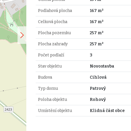
Podlahová plocha
167 m²
Celková plocha
167 m²
Plocha pozemku
257 m²
Plocha zahrady
257 m²
Počet podlaží
3
Stav objektu
Novostavba
Budova
Cihlová
Typ domu
Patrový
Poloha objektu
Rohový
Umístění objektu
Klidná část obce