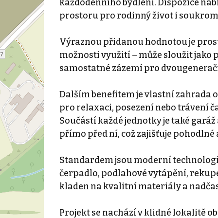
každodenního bydlení. Dispozice nabí
prostoru pro rodinný život i soukrom
Výraznou přidanou hodnotou je prosto
možnosti využití – může sloužit jako p
samostatné zázemí pro dvougeneračn
Dalším benefitem je vlastní zahrada o
pro relaxaci, posezení nebo trávení č
Součástí každé jednotky je také gar
přímo před ní, což zajišťuje pohodln
Standardem jsou moderní technologie 
čerpadlo, podlahové vytápění, rekupe
kladen na kvalitní materiály a nadčas
Projekt se nachází v klidné lokalitě ob