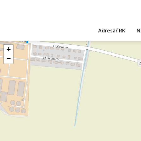
Adresář RK
N
+
−