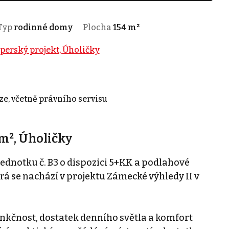
Typ
rodinné domy
Plocha
154 m²
perský projekt, Úholičky
ze, včetně právního servisu
m², Úholičky
ednotku č. B3 o dispozici 5+KK a podlahové
erá se nachází v projektu Zámecké výhledy II v
nkčnost, dostatek denního světla a komfort