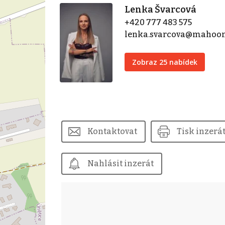
Lenka Švarcová
+420 777 483 575
lenka.svarcova@mahoon
Zobraz 25 nabídek
Kontaktovat
Tisk inzerá
Nahlásit inzerát