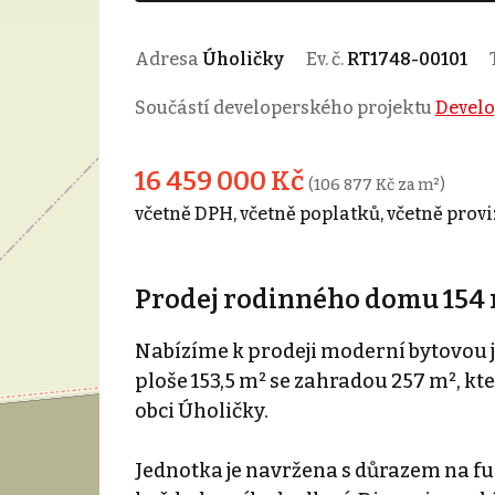
Adresa
Úholičky
Ev. č.
RT1748-00101
Součástí developerského projektu
Develo
16 459 000 Kč
(106 877 Kč za m²)
včetně DPH, včetně poplatků, včetně provi
Prodej rodinného domu 154 
Nabízíme k prodeji moderní bytovou j
ploše 153,5 m² se zahradou 257 m², kt
obci Úholičky.
Jednotka je navržena s důrazem na fu