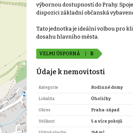
výbornou dostupností do Prahy. Spojení
dispozici základní občanská vybavenos
Tato jednotka je ideální volbou pro kli
dosahu hlavního města.
VELMI ÚSPORNÁ
B
Údaje k nemovitosti
Kategorie
Rodinné domy
Lokalita
Úholičky
Okres
Praha-západ
Velikost
5 a více pokojů
Užitná plocha
154 m²