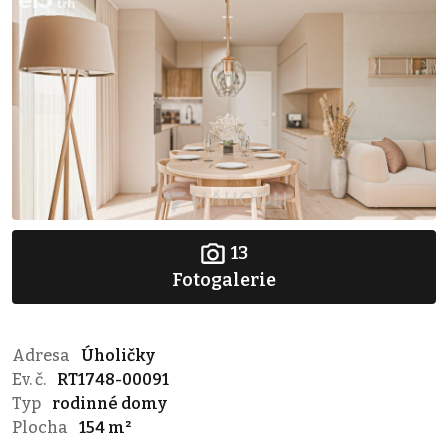
13
Fotogalerie
Adresa
Úholičky
Ev. č.
RT1748-00091
Typ
rodinné domy
Plocha
154 m²