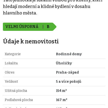
Tato jednotka je ideální volbou pro klienty, kteří
hledají moderní a klidné bydlení v dosahu
hlavního města.
VELMI ÚSPORNÁ
B
Údaje k nemovitosti
Kategorie
Rodinné domy
Lokalita
Úholičky
Okres
Praha-západ
Velikost
5 a více pokojů
Užitná plocha
154 m²
Podlahová plocha
167 m²