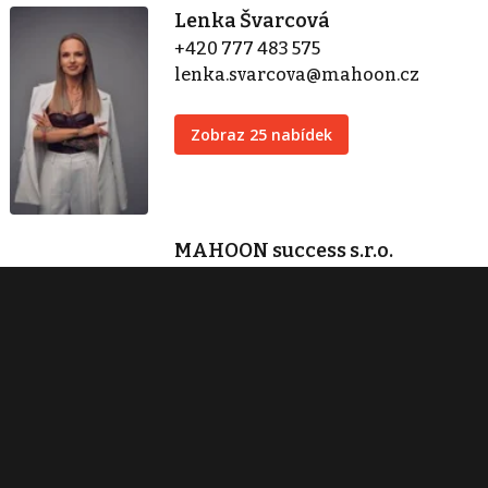
Lenka Švarcová
+420 777 483 575
lenka.svarcova@mahoon.cz
Zobraz 25 nabídek
MAHOON success s.r.o.
Hodonínská 1595/1
Praha 4
+420 778 423 760
lenka.svarcova@mahoon.cz
Zobraz 39 nabídek
Kontaktovat
Tisk inzerátu