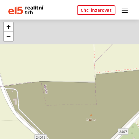
Chci inzerovat
+
−