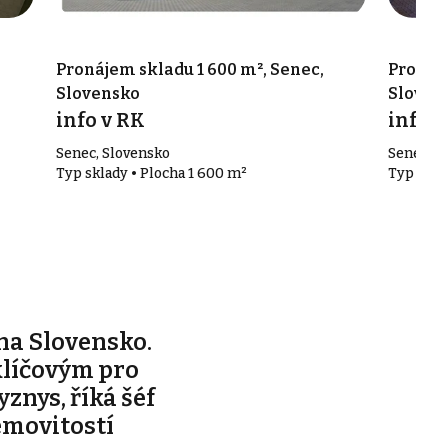
Pronájem skladu 1 600 m², Senec,
Pronáje
Slovensko
Sloven
info v RK
info v
Senec, Slovensko
Senec, S
Typ sklady • Plocha 1 600 m²
Typ skla
na Slovensko.
klíčovým pro
yznys, říká šéf
emovitostí