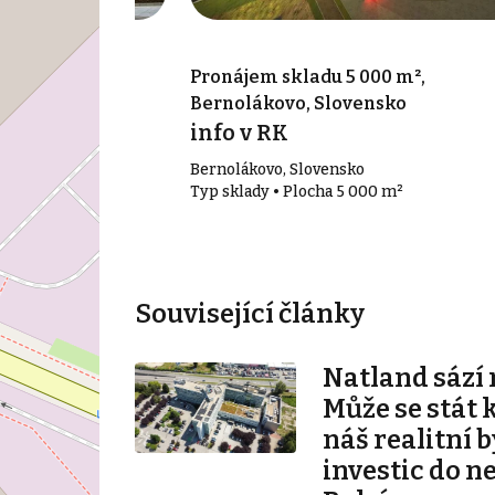
00 m², Senec,
Pronájem skladu 5 000 m²,
Bernolákovo, Slovensko
info v RK
Bernolákovo, Slovensko
00 m²
Typ sklady • Plocha 5 000 m²
Související články
Natland sází 
Může se stát 
náš realitní b
investic do n