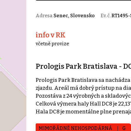
Adresa
Senec, Slovensko
Ev. č.
RT1495-
info v RK
včetně provize
Prologis Park Bratislava - D
Prologis Park Bratislava sa nachádza
zjazdu. Areál má dobrý prístup na dia
Pozostáva z 24 výrobných a skladovýc
Celková výmera haly Hall DC8 je 22,13
Hala DC8 je momentálne plne prenaja
MIMOŘÁDNĚ NEHOSPODÁRNÁ
G