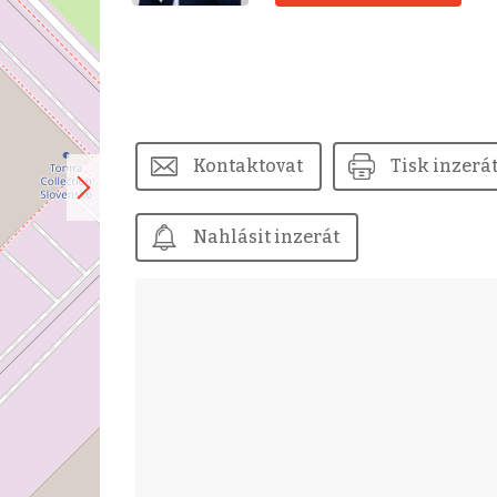
Kontaktovat
Tisk inzerá
Nahlásit inzerát