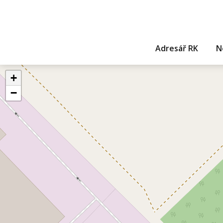
Adresář RK
N
+
−