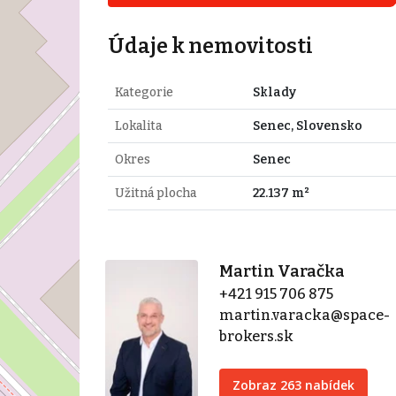
Údaje k nemovitosti
Kategorie
Sklady
Lokalita
Senec, Slovensko
Okres
Senec
Užitná plocha
22.137 m²
Martin Varačka
+421 915 706 875
martin.varacka@space-
brokers.sk
Zobraz 263 nabídek