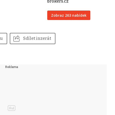
brokers.cz
Zobraz 263 nabídek
tu
Sdílet inzerát