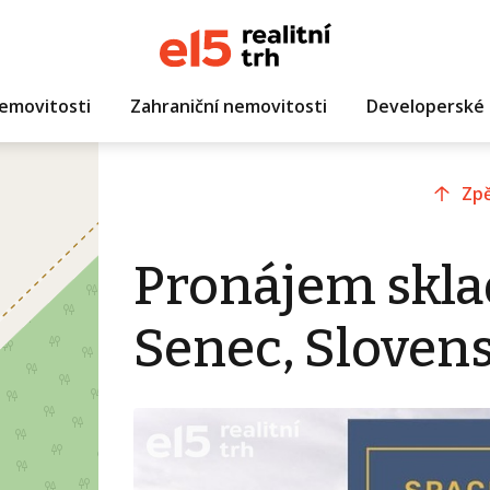
emovitosti
Zahraniční nemovitosti
Developerské 
Zpě
Pronájem skla
Senec, Sloven