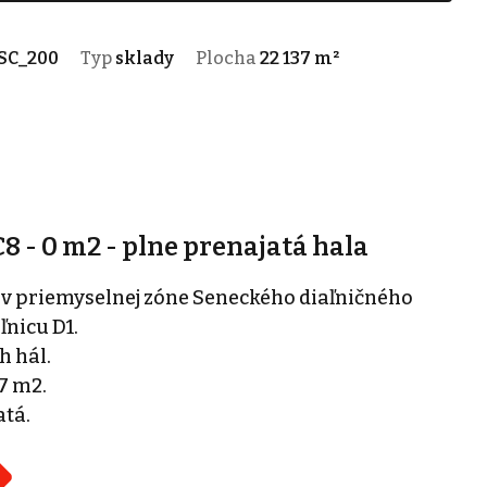
SC_200
Typ
sklady
Plocha
22 137 m²
C8 - 0 m2 - plne prenajatá hala
 v priemyselnej zóne Seneckého diaľničného
ľnicu D1.
h hál.
7 m2.
tá.