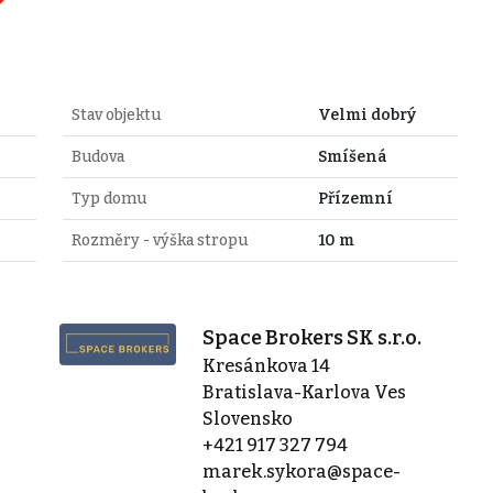
Stav objektu
Velmi dobrý
Budova
Smíšená
Typ domu
Přízemní
Rozměry - výška stropu
10 m
Space Brokers SK s.r.o.
Kresánkova 14
Bratislava-Karlova Ves
Slovensko
+421 917 327 794
marek.sykora@space-