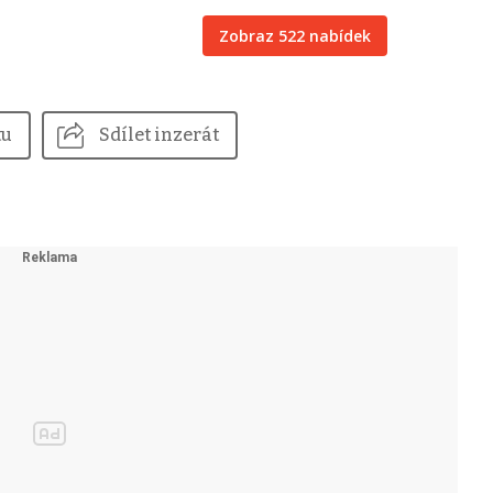
Zobraz 522 nabídek
tu
Sdílet inzerát