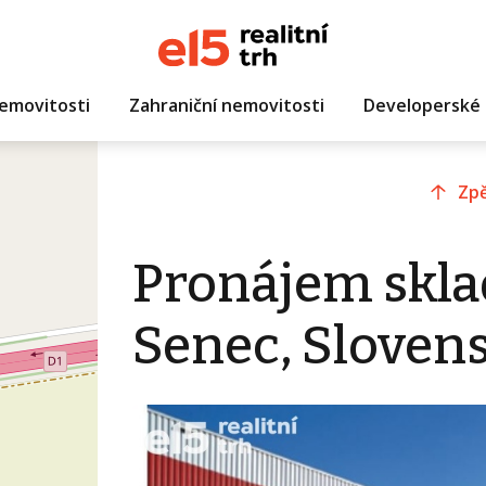
emovitosti
Zahraniční nemovitosti
Developerské 
Zpě
Pronájem skla
Senec, Sloven