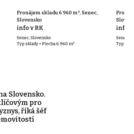
Pronájem skladu 6 960 m², Senec,
Pronáje
Slovensko
Sloven
info v RK
info v
Senec, Slovensko
Senec, S
Typ sklady • Plocha 6 960 m²
Typ skla
na Slovensko.
klíčovým pro
yznys, říká šéf
emovitostí