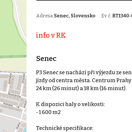
Adresa
Senec, Slovensko
Ev. č.
RT1340-
info v RK
Senec
P3 Senec se nachází při výjezdu ze s
jízdy od centra města. Centrum Prahy 
24 km (26 minut) a 18 km (16 minut).
K dispozici haly o velikosti:
- 1 600 m2
Technické specifikace: