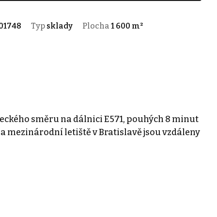
01748
Typ
sklady
Plocha
1 600 m²
eneckého směru na dálnici E571, pouhých 8 minut
a mezinárodní letiště v Bratislavě jsou vzdáleny