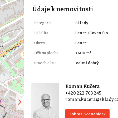
Údaje k nemovitosti
Kategorie
Sklady
Lokalita
Senec, Slovensko
Okres
Senec
Užitná plocha
1.600 m²
Stav objektu
Velmi dobrý
Roman Kučera
+420 222 703 245
roman.kucera@sklady.c
Zobraz 522 nabídek