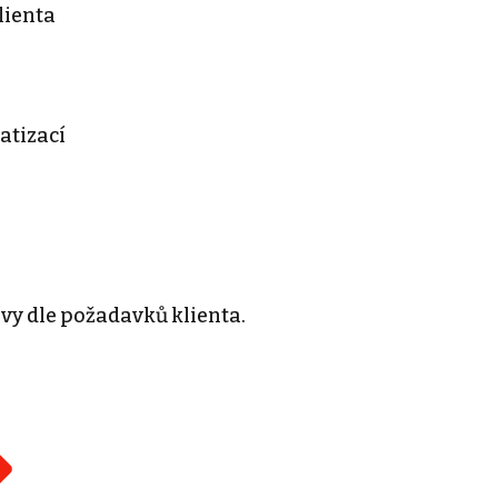
lienta
matizací
ovy dle požadavků klienta.