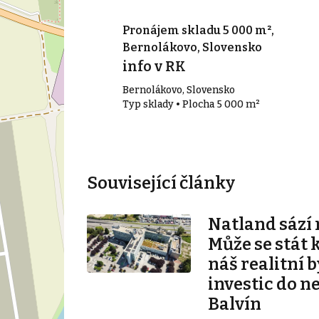
00 m², Senec,
Pronájem skladu 5 000 m²,
Bernolákovo, Slovensko
info v RK
Bernolákovo, Slovensko
00 m²
Typ sklady • Plocha 5 000 m²
Související články
Natland sází 
Může se stát 
náš realitní b
investic do n
Balvín