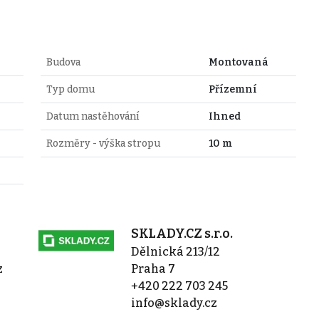
Budova
Montovaná
Typ domu
Přízemní
Datum nastěhování
Ihned
Rozměry - výška stropu
10 m
SKLADY.CZ s.r.o.
Dělnická 213/12
z
Praha 7
+420 222 703 245
info@sklady.cz