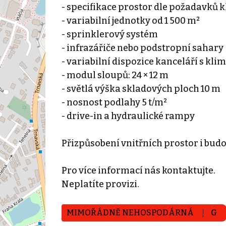
- specifikace prostor dle požadavků k
- variabilní jednotky od 1 500 m²
- sprinklerový systém
- infrazářiče nebo podstropní sahary
- variabilní dispozice kanceláří s kli
- modul sloupů: 24 × 12 m
- světlá výška skladových ploch 10 m
- nosnost podlahy 5 t/m²
- drive-in a hydraulické rampy
Přizpůsobení vnitřních prostor i bud
Pro více informací nás kontaktujte.
Neplatíte provizi.
MIMOŘÁDNĚ NEHOSPODÁRNÁ
G