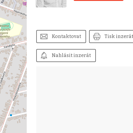
Kontaktovat
Tisk inzerá
Nahlásit inzerát