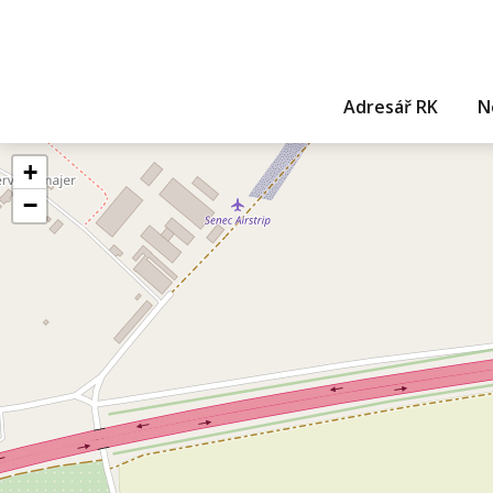
Adresář RK
N
+
−