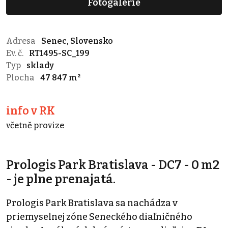
Fotogalerie
Adresa
Senec, Slovensko
Ev. č.
RT1495-SC_199
Typ
sklady
Plocha
47 847 m²
info v RK
včetně provize
Prologis Park Bratislava - DC7 - 0 m2
- je plne prenajatá.
Prologis Park Bratislava sa nachádza v
priemyselnej zóne Seneckého diaľničného