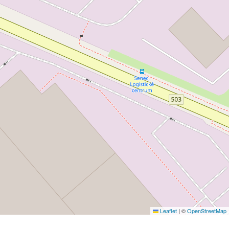
Leaflet
|
©
OpenStreetMap