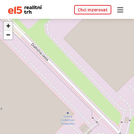
Chci inzerovat
+
−