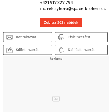
+421 917 327 794
marek.sykora@space-brokers.cz
Zobraz 263 nabídek
Kontaktovat
Tisk inzerátu
Sdílet inzerát
Nahlásit inzerát