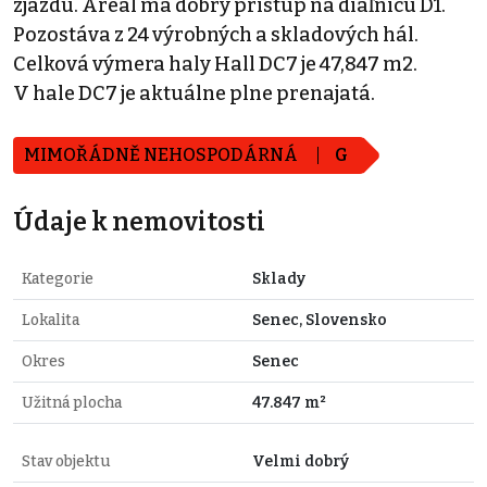
zjazdu. Areál má dobrý prístup na diaľnicu D1.
Pozostáva z 24 výrobných a skladových hál.
Celková výmera haly Hall DC7 je 47,847 m2.
V hale DC7 je aktuálne plne prenajatá.
MIMOŘÁDNĚ NEHOSPODÁRNÁ
G
Údaje k nemovitosti
Kategorie
Sklady
Lokalita
Senec, Slovensko
Okres
Senec
Užitná plocha
47.847 m²
Stav objektu
Velmi dobrý