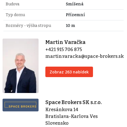
Budova
Smíšená
Typ domu
Přízemní
Rozměry - výška stropu
10 m
Martin Varačka
+421 915 706 875
martin.varacka@space-brokers.sk
Zobraz 263 nabídek
Space Brokers SK s.r.o.
Kresánkova 14
Bratislava-Karlova Ves
Slovensko