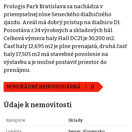
Prologis Park Bratislava sa nachádza v
priemyselnej zóne Seneckého diaľničného
zjazdu. Areál má dobrý prístup na diaľnicu D1.
Pozostáva z 24 výrobných a skladových hál.
Celková výmera haly Hall DC21 je 30,200 m2.
Časť haly 12,695 m2 je plne prenajatá, druhá časť
haly 17,505 m2 má stavebné povolenie na
výstavbu a je možné postaviť priestor do
prenájmu.
MIMOŘÁDNĚ NEHOSPODÁRNÁ
G
Údaje k nemovitosti
Kategorie
Sklady
Lokalita
Senec, Slovensko