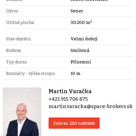
Okres
Senec
Užitná plocha
30.200 m²
Stav objektu
Velmi dobrý
Budova
Smíšená
Typ domu
Přízemní
Rozměry - výška stropu
10 m
Martin Varačka
+421 915 706 875
martin.varacka@space-brokers.sk
Zobraz 263 nabídek