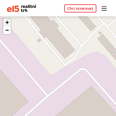
Chci inzerovat
+
−