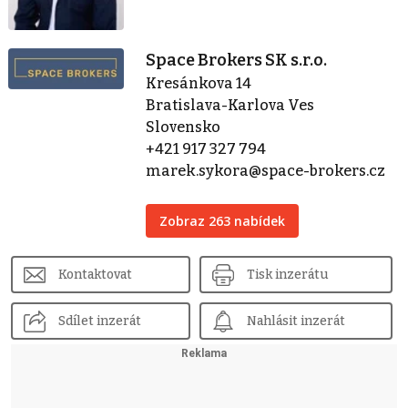
Space Brokers SK s.r.o.
Kresánkova 14
Bratislava-Karlova Ves
Slovensko
+421 917 327 794
marek.sykora@space-brokers.cz
Zobraz 263 nabídek
Kontaktovat
Tisk inzerátu
Sdílet inzerát
Nahlásit inzerát