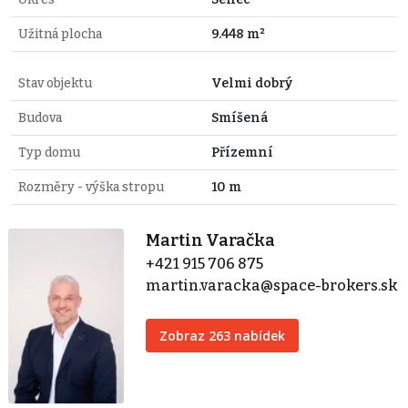
Užitná plocha
9.448 m²
Stav objektu
Velmi dobrý
Budova
Smíšená
Typ domu
Přízemní
Rozměry - výška stropu
10 m
Martin Varačka
+421 915 706 875
martin.varacka@space-brokers.sk
Zobraz 263 nabídek