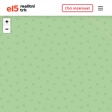
Chci inzerovat
+
−