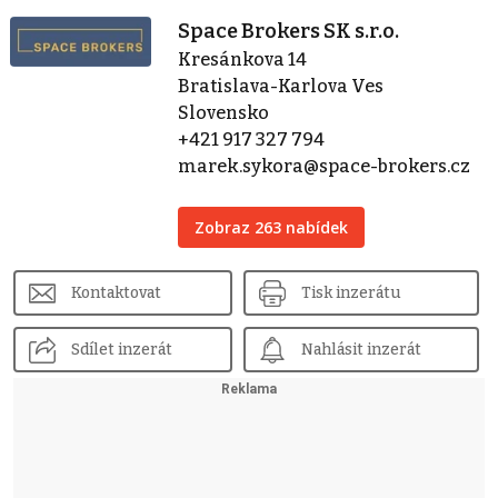
Space Brokers SK s.r.o.
Kresánkova 14
Bratislava-Karlova Ves
Slovensko
+421 917 327 794
marek.sykora@space-brokers.cz
Zobraz 263 nabídek
Kontaktovat
Tisk inzerátu
Sdílet inzerát
Nahlásit inzerát