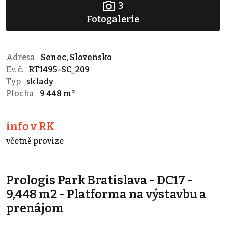
3
Fotogalerie
Adresa
Senec, Slovensko
Ev. č.
RT1495-SC_209
Typ
sklady
Plocha
9 448 m²
info v RK
včetně provize
Prologis Park Bratislava - DC17 -
9,448 m2 - Platforma na výstavbu a
prenájom