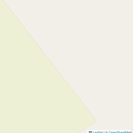
Leaflet
|
©
OpenStreetMap