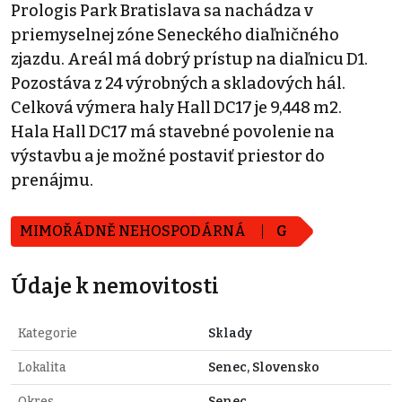
Prologis Park Bratislava sa nachádza v
priemyselnej zóne Seneckého diaľničného
zjazdu. Areál má dobrý prístup na diaľnicu D1.
Pozostáva z 24 výrobných a skladových hál.
Celková výmera haly Hall DC17 je 9,448 m2.
Hala Hall DC17 má stavebné povolenie na
výstavbu a je možné postaviť priestor do
prenájmu.
MIMOŘÁDNĚ NEHOSPODÁRNÁ
G
Údaje k nemovitosti
Kategorie
Sklady
Lokalita
Senec, Slovensko
Okres
Senec