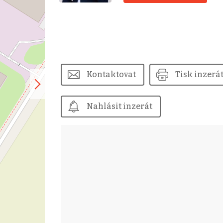
Kontaktovat
Tisk inzerá
Nahlásit inzerát