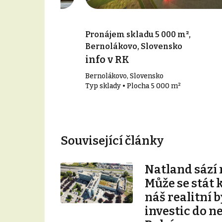
00 m², Senec,
Pronájem skladu 5 000 m²,
Bernolákovo, Slovensko
info v RK
Bernolákovo, Slovensko
00 m²
Typ sklady • Plocha 5 000 m²
Související články
Natland sází 
Může se stát 
náš realitní b
investic do n