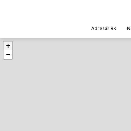
Adresář RK
N
+
−