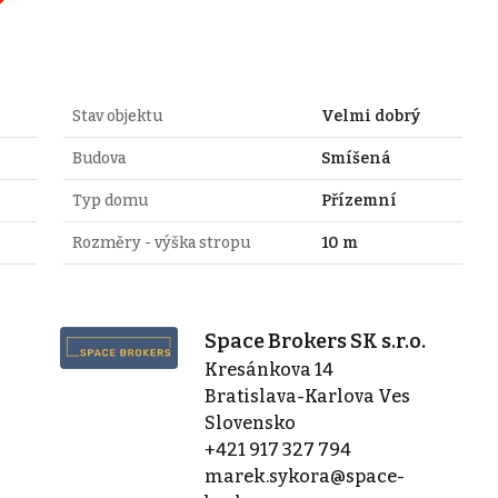
Stav objektu
Velmi dobrý
Budova
Smíšená
Typ domu
Přízemní
Rozměry - výška stropu
10 m
Space Brokers SK s.r.o.
Kresánkova 14
Bratislava-Karlova Ves
Slovensko
+421 917 327 794
marek.sykora@space-