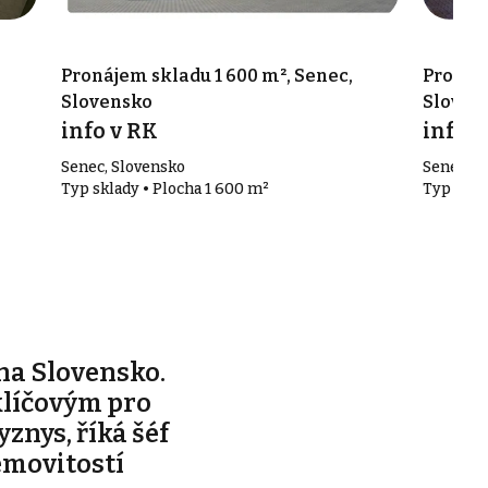
Pronájem skladu 1 600 m², Senec,
Pronáje
Slovensko
Sloven
info v RK
info v
Senec, Slovensko
Senec, S
Typ sklady • Plocha 1 600 m²
Typ skla
na Slovensko.
klíčovým pro
yznys, říká šéf
emovitostí