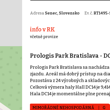
Adresa
Senec, Slovensko
Ev. č.
RT1495-
info v RK
včetně provize
Prologis Park Bratislava - D
Prologis Park Bratislava sa nachádza
zjazdu. Areál má dobrý prístup na dia
Pozostáva z 24 výrobných a skladovýc
Celková výmera haly Hall DC14 je 9,41
Hala DC14 je momentálne plne prenaj
MIMOŘÁDNĚ NEHOSPODÁRNÁ
G