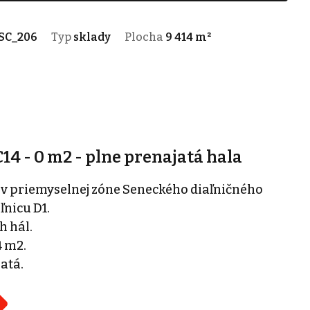
SC_206
Typ
sklady
Plocha
9 414 m²
C14 - 0 m2 - plne prenajatá hala
 v priemyselnej zóne Seneckého diaľničného
ľnicu D1.
h hál.
4 m2.
atá.