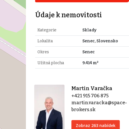
Údaje k nemovitosti
Kategorie
Sklady
Lokalita
Senec, Slovensko
Okres
Senec
Užitná plocha
9.414 m²
Martin Varačka
+421 915 706 875
martin.varacka@space-
brokers.sk
Zobraz 263 nabídek