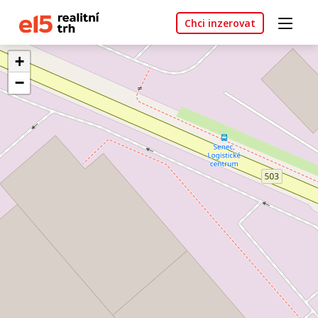
Chci inzerovat
+
−