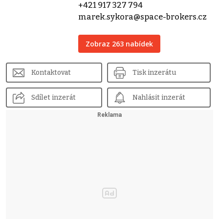
+421 917 327 794
marek.sykora@space-brokers.cz
Zobraz 263 nabídek
Kontaktovat
Tisk inzerátu
Sdílet inzerát
Nahlásit inzerát