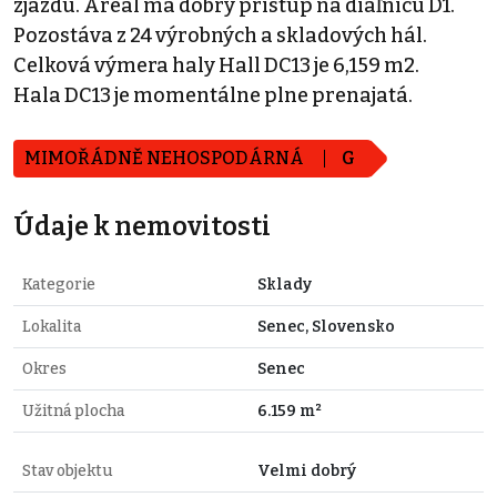
zjazdu. Areál má dobrý prístup na diaľnicu D1.
Pozostáva z 24 výrobných a skladových hál.
Celková výmera haly Hall DC13 je 6,159 m2.
Hala DC13 je momentálne plne prenajatá.
MIMOŘÁDNĚ NEHOSPODÁRNÁ
G
Údaje k nemovitosti
Kategorie
Sklady
Lokalita
Senec, Slovensko
Okres
Senec
Užitná plocha
6.159 m²
Stav objektu
Velmi dobrý