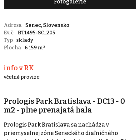
Fotogalerie
Adresa
Senec, Slovensko
Ev. č.
RT1495-SC_205
Typ
sklady
Plocha
6 159 m²
info v RK
včetně provize
Prologis Park Bratislava - DC13 - 0
m2 - plne prenajatá hala
Prologis Park Bratislava sa nachádza v
priemyselnej zóne Seneckého diaľničného