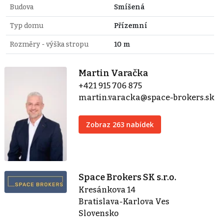
Budova
Smíšená
Typ domu
Přízemní
Rozměry - výška stropu
10 m
Martin Varačka
+421 915 706 875
martin.varacka@space-brokers.sk
Zobraz 263 nabídek
Space Brokers SK s.r.o.
Kresánkova 14
Bratislava-Karlova Ves
Slovensko