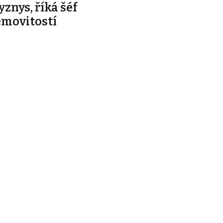
yznys, říká šéf
emovitostí