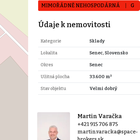
MIMOŘÁDNĚ NEHOSPODÁRNÁ
G
Údaje k nemovitosti
Kategorie
Sklady
Lokalita
Senec, Slovensko
Okres
Senec
Užitná plocha
33.600 m²
Stav objektu
Velmi dobrý
Martin Varačka
+421 915 706 875
martin.varacka@space-
brokers.sk