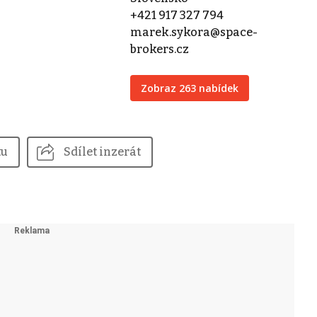
+421 917 327 794
marek.sykora@space-
brokers.cz
Zobraz 263 nabídek
tu
Sdílet inzerát