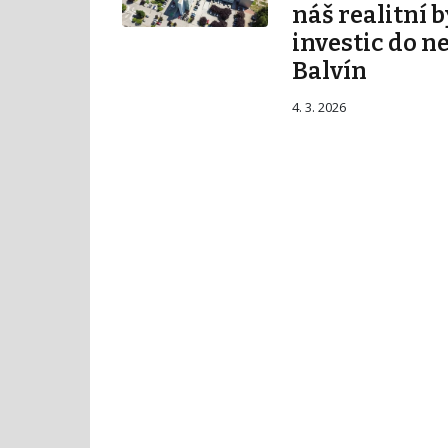
náš realitní b
investic do n
Balvín
4. 3. 2026