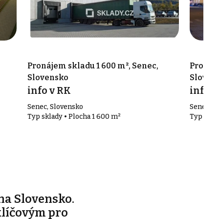
Pronájem skladu 1 600 m², Senec,
Pronáje
Slovensko
Sloven
info v RK
info v
Senec, Slovensko
Senec, S
Typ sklady • Plocha 1 600 m²
Typ skla
na Slovensko.
klíčovým pro