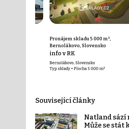
00 m², Senec,
Pronájem skladu 5 000 m²,
Bernolákovo, Slovensko
info v RK
Bernolákovo, Slovensko
00 m²
Typ sklady • Plocha 5 000 m²
Související články
Natland sází 
Může se stát 