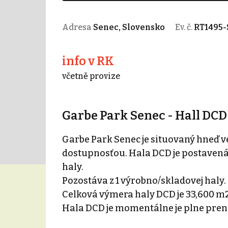
Adresa
Senec, Slovensko
Ev. č.
RT1495-
info v RK
včetně provize
Garbe Park Senec - Hall DCD 
Garbe Park Senec je situovaný hneď ve
dostupnosťou. Hala DCD je postavená
haly.
Pozostáva z 1 výrobno/skladovej haly.
Celková výmera haly DCD je 33,600 m2
Hala DCD je momentálne je plne pren