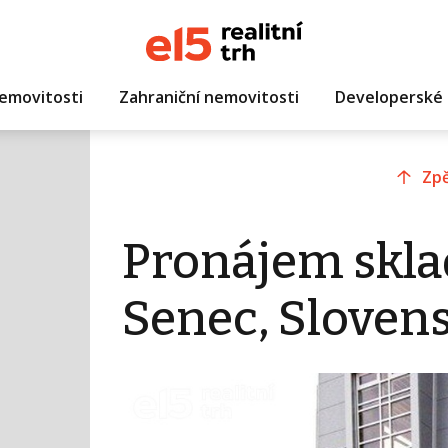
emovitosti
Zahraniční nemovitosti
Developerské 
Zpě
Pronájem skla
Senec, Sloven