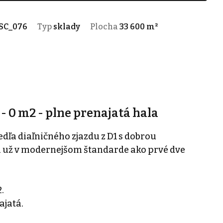
SC_076
Typ
sklady
Plocha
33 600 m²
- 0 m2 - plne prenajatá hala
dľa diaľničného zjazdu z D1 s dobrou
 už v modernejšom štandarde ako prvé dve
.
ajatá.