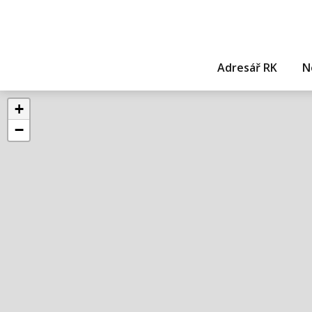
Adresář RK
N
+
−