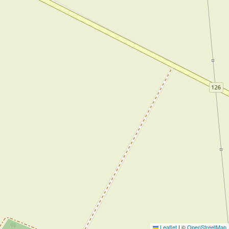
Leaflet
|
©
OpenStreetMap