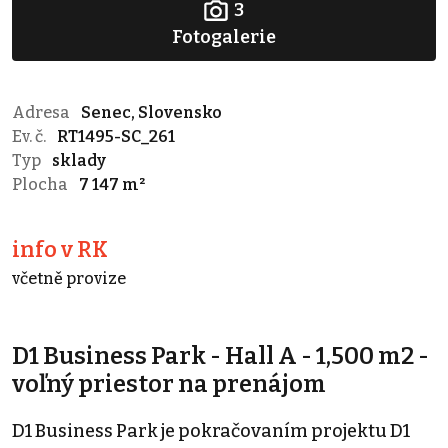
3
Fotogalerie
Adresa
Senec, Slovensko
Ev. č.
RT1495-SC_261
Typ
sklady
Plocha
7 147 m²
info v RK
včetně provize
D1 Business Park - Hall A - 1,500 m2 -
voľný priestor na prenájom
D1 Business Park je pokračovaním projektu D1