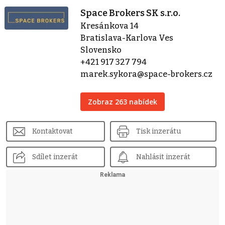
Space Brokers SK s.r.o.
Kresánkova 14
Bratislava-Karlova Ves
Slovensko
+421 917 327 794
marek.sykora@space-brokers.cz
Zobraz 263 nabídek
Kontaktovat
Tisk inzerátu
Sdílet inzerát
Nahlásit inzerát