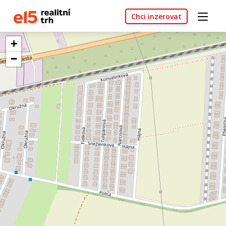
Chci inzerovat
+
−