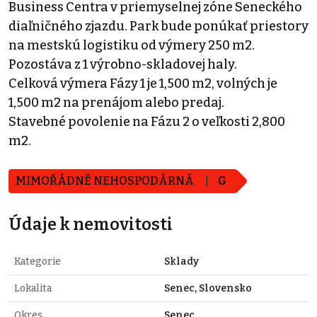
Business Centra v priemyselnej zóne Seneckého
diaľničného zjazdu. Park bude ponúkať priestory
na mestskú logistiku od výmery 250 m2.
Pozostáva z 1 výrobno-skladovej haly.
Celková výmera Fázy 1 je 1,500 m2, volných je
1,500 m2 na prenájom alebo predaj.
Stavebné povolenie na Fázu 2 o veľkosti 2,800
m2.
MIMOŘÁDNĚ NEHOSPODÁRNÁ
G
Údaje k nemovitosti
Kategorie
Sklady
Lokalita
Senec, Slovensko
Okres
Senec