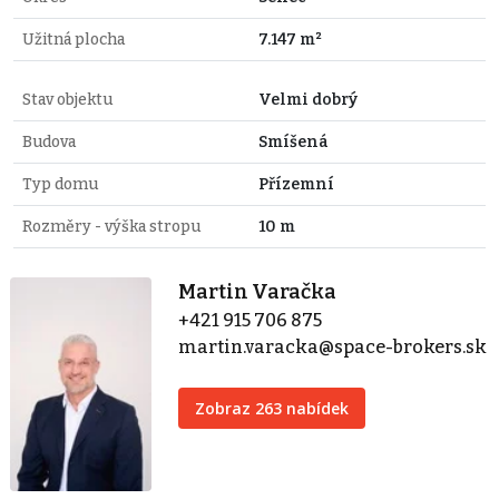
Užitná plocha
7.147 m²
Stav objektu
Velmi dobrý
Budova
Smíšená
Typ domu
Přízemní
Rozměry - výška stropu
10 m
Martin Varačka
+421 915 706 875
martin.varacka@space-brokers.sk
Zobraz 263 nabídek