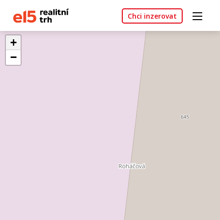
Chci inzerovat
+
−