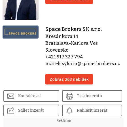
Space Brokers SK s.r.o.
Kresánkova 14
Bratislava-Karlova Ves
Slovensko
+421 917 327 794
marek.sykora@space-brokers.cz
Zobraz 263 nabídek
Kontaktovat
Tisk inzerátu
Sdílet inzerát
Nahlásit inzerát