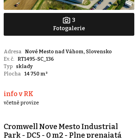
3
Fotogalerie
Adresa
Nové Mesto nad Váhom, Slovensko
Ev. č.
RT1495-SC_136
Typ
sklady
Plocha
14 750 m²
info v RK
včetně provize
Cromwell Nove Mesto Industrial
Park - DC5 - 0 m2 - Plne prenajatá