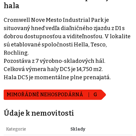
hala
Cromwell Nove Mesto Industrial Park je
situovaný hneď vedľa diaľničného zjazdu z D1 s
dobrou dostupnosťou a viditeľnosťou. V lokalite
sú etablované spoločnosti Hella, Tesco,
Rochling.
Pozostáva z 7 výrobno-skladových hál.
Celková výmera haly DC5 je 14,750 m2.
Hala DC5 je momentálne plne prenajatá.
MIMOŘÁDNĚ NEHOSPODÁRNÁ
G
Údaje k nemovitosti
Kategorie
Sklady