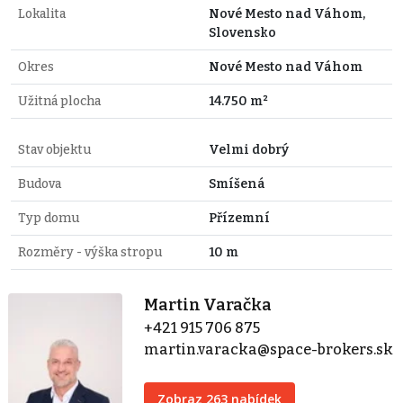
Lokalita
Nové Mesto nad Váhom,
Slovensko
Okres
Nové Mesto nad Váhom
Užitná plocha
14.750 m²
Stav objektu
Velmi dobrý
Budova
Smíšená
Typ domu
Přízemní
Rozměry - výška stropu
10 m
Martin Varačka
+421 915 706 875
martin.varacka@space-brokers.sk
Zobraz 263 nabídek