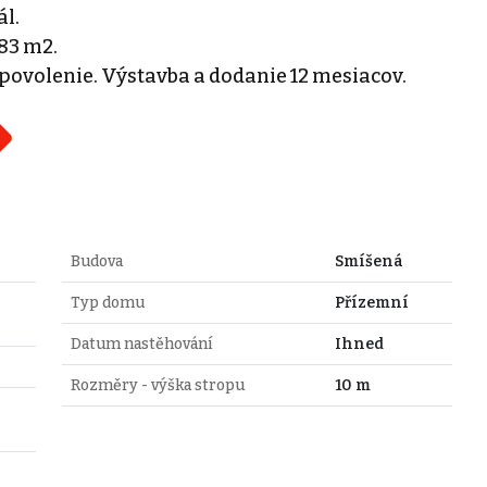
l.
83 m2.
 povolenie. Výstavba a dodanie 12 mesiacov.
Budova
Smíšená
Typ domu
Přízemní
Datum nastěhování
Ihned
Rozměry - výška stropu
10 m