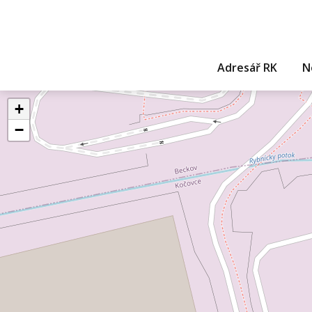
Adresář RK
N
+
−