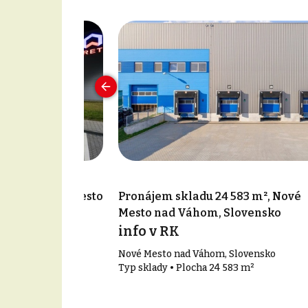
790 m², Nové Mesto
Pronájem skladu 24 583 m², Nové
sko
Mesto nad Váhom, Slovensko
info v RK
 Slovensko
Nové Mesto nad Váhom, Slovensko
90 m²
Typ sklady • Plocha 24 583 m²