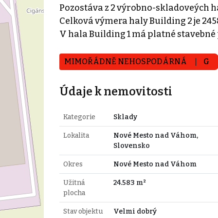
Pozostáva z 2 výrobno-skladoveých há
Celková výmera haly Building 2 je 245
V hala Building 1 má platné stavebné
MIMOŘÁDNĚ NEHOSPODÁRNÁ
G
Údaje k nemovitosti
Kategorie
Sklady
Lokalita
Nové Mesto nad Váhom,
Slovensko
Okres
Nové Mesto nad Váhom
Užitná
24.583 m²
plocha
Stav objektu
Velmi dobrý