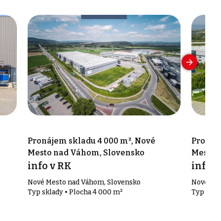
Pronájem skladu 4 000 m², Nové
Pronáje
Mesto nad Váhom, Slovensko
Mesto 
info v RK
info v
Nové Mesto nad Váhom, Slovensko
Nové Mes
Typ sklady • Plocha 4 000 m²
Typ skla