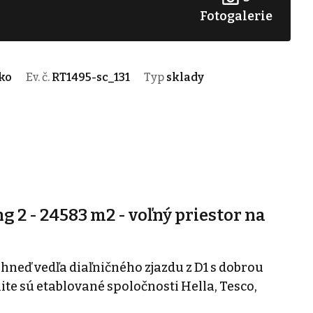
Fotogalerie
ko
Ev. č.
RT1495-sc_131
Typ
sklady
g 2 - 24583 m2 - voľný priestor na
hneď vedľa diaľničného zjazdu z D1 s dobrou
ite sú etablované spoločnosti Hella, Tesco,