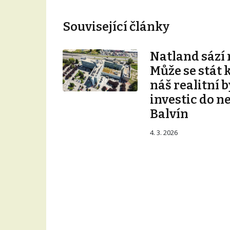
Související články
Natland sází 
Může se stát 
náš realitní b
investic do n
Balvín
4. 3. 2026