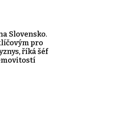
na Slovensko.
klíčovým pro
yznys, říká šéf
emovitostí