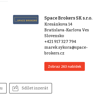
Space Brokers SK s.r.o.
Kresánkova 14
Bratislava-Karlova Ves
Slovensko
+421 917 327 794
marek.sykora@space-
brokers.cz
Zobraz 263 nabídek
tu
Sdílet inzerát