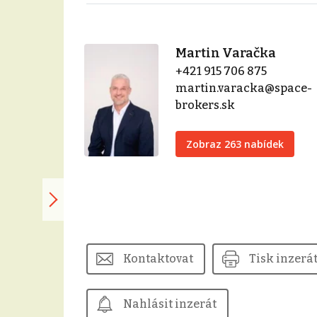
Martin Varačka
+421 915 706 875
martin.varacka@space-
brokers.sk
Zobraz 263 nabídek
Kontaktovat
Tisk inzerá
Nahlásit inzerát