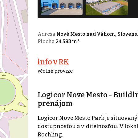
Adresa
Nové Mesto nad Váhom, Slovens
Plocha
24 583 m²
info v RK
včetně provize
Logicor Nove Mesto - Buildin
prenájom
Logicor Nove Mesto Park je situovaný 
dostupnosťou a viditeľnosťou. V lokal
Rochling.