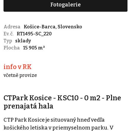
Fotogalerie
Adresa
Košice-Barca, Slovensko
Ev. č.
RT1495-SC_220
Typ
sklady
Plocha
15 905 m²
info v RK
včetně provize
CTPark Kosice - KSC10 - 0 m2 - Plne
prenajatá hala
CTP Park Kosice je situovaný hneď vedľa
košického letiska v priemyselnom parku. V