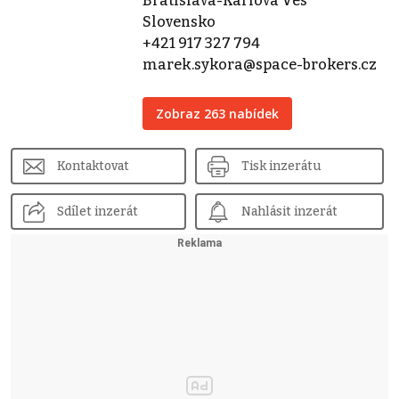
Bratislava-Karlova Ves
Slovensko
+421 917 327 794
marek.sykora@space-brokers.cz
Zobraz 263 nabídek
Kontaktovat
Tisk inzerátu
Sdílet inzerát
Nahlásit inzerát