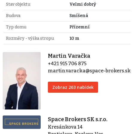
Stav objektu
Velmi dobrý
Budova
Smíšená
Typ domu
Přízemní
Rozměry - výška stropu
10 m
Martin Varačka
+421 915 706 875
martin.varacka@space-brokers.sk
Zobraz 263 nabídek
Space Brokers SK s.r.o.
Kresánkova 14