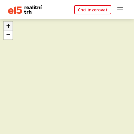
Chci inzerovat
+
−