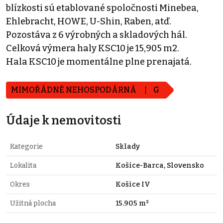
blízkosti sú etablované spoločnosti Minebea,
Ehlebracht, HOWE, U-Shin, Raben, atď.
Pozostáva z 6 výrobných a skladových hál.
Celková výmera haly KSC10 je 15,905 m2.
Hala KSC10 je momentálne plne prenajatá.
MIMOŘÁDNĚ NEHOSPODÁRNÁ
G
Údaje k nemovitosti
Kategorie
Sklady
Lokalita
Košice-Barca, Slovensko
Okres
Košice IV
Užitná plocha
15.905 m²