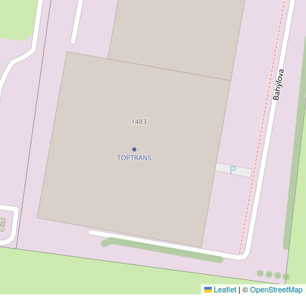
Leaflet
|
©
OpenStreetMap