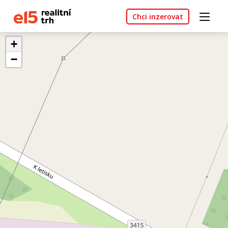
Chci inzerovat
+
−