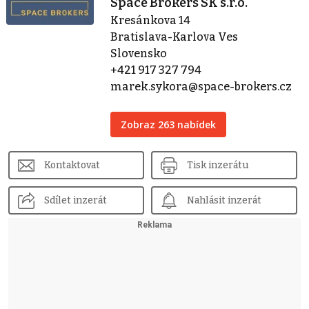
Space Brokers SK s.r.o.
Kresánkova 14
Bratislava-Karlova Ves
Slovensko
+421 917 327 794
marek.sykora@space-brokers.cz
Zobraz 263 nabídek
Kontaktovat
Tisk inzerátu
Sdílet inzerát
Nahlásit inzerát