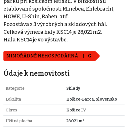
parku pri košickom letisku. V blízkosti sú
etablované spoločnosti Minebea, Ehlebracht,
HOWE, U-Shin, Raben, atď.
Pozostáva z 3 výrobných a skladových hál.
Celková výmera haly KSC14 je 28,021 m2.
Hala KSC14 je vo výstavbe.
MIMOŘÁDNĚ NEHOSPODÁRNÁ
G
Údaje k nemovitosti
Kategorie
Sklady
Lokalita
Košice-Barca, Slovensko
Okres
Košice IV
Užitná plocha
28.021 m²