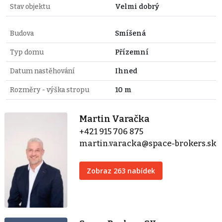
Stav objektu
Velmi dobrý
Budova
Smíšená
Typ domu
Přízemní
Datum nastěhování
Ihned
Rozměry - výška stropu
10 m
Martin Varačka
+421 915 706 875
martin.varacka@space-brokers.sk
Zobraz 263 nabídek