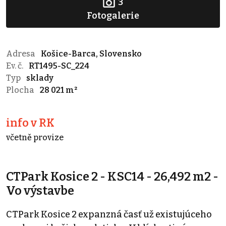
3
Fotogalerie
Adresa
Košice-Barca, Slovensko
Ev. č.
RT1495-SC_224
Typ
sklady
Plocha
28 021 m²
info v RK
včetně provize
CTPark Kosice 2 - KSC14 - 26,492 m2 -
Vo výstavbe
CTPark Kosice 2 expanzná časť už existujúceho