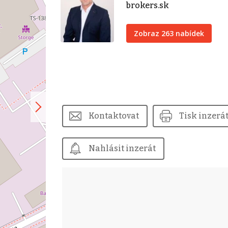
brokers.sk
Zobraz 263 nabídek
Kontaktovat
Tisk inzerá
Nahlásit inzerát