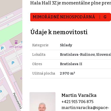
Hala Hall 3Z je momentálne plne pren
MIMOŘÁDNĚ NEHOSPODÁRNÁ
G
Údaje k nemovitosti
Kategorie
Sklady
Lokalita
Bratislava-Ružinov, Slovens
Okres
Bratislava II
Užitná plocha
2.970 m²
Martin Varačka
+421 915 706 875
martin.varacka@space-