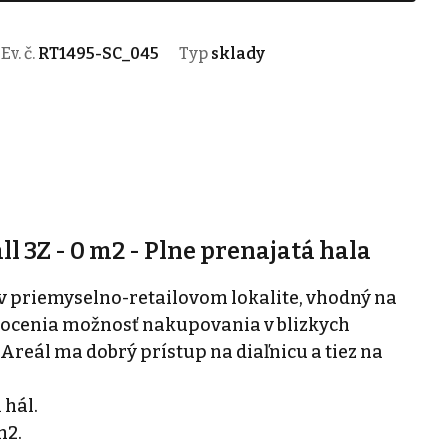
Ev. č.
RT1495-SC_045
Typ
sklady
ll 3Z - 0 m2 - Plne prenajatá hala
 v priemyselno-retailovom lokalite, vhodný na
 ocenia možnosť nakupovania v blizkych
reál ma dobrý prístup na diaľnicu a tiez na
 hál.
m2.