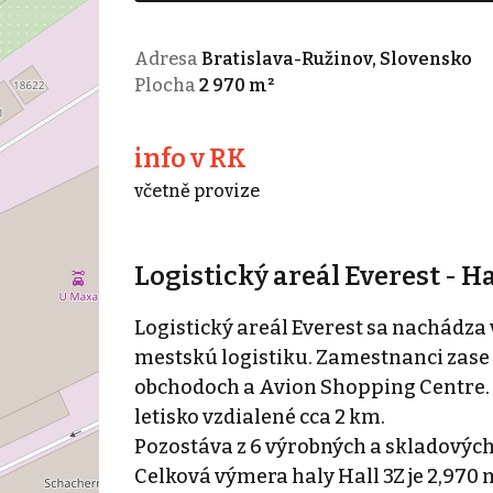
Adresa
Bratislava-Ružinov, Slovensko
Plocha
2 970 m²
info v RK
včetně provize
Logistický areál Everest - Ha
Logistický areál Everest sa nachádza
mestskú logistiku. Zamestnanci zase
obchodoch a Avion Shopping Centre. A
letisko vzdialené cca 2 km.
Pozostáva z 6 výrobných a skladových
Celková výmera haly Hall 3Z je 2,970 