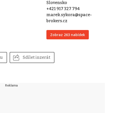
Slovensko
+421 917 327 794
marek.sykora@space-
brokers.cz
Zobraz 263 nabídek
tu
Sdílet inzerát