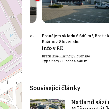
73 m², Bratislava-
Pronájem skladu 6 640 m², Bratisl
Ružinov, Slovensko
info v RK
vensko
Bratislava-Ružinov, Slovensko
3 m²
Typ sklady • Plocha 6 640 m²
Související články
Natland sází 