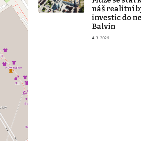
Může se stát 
náš realitní b
investic do n
Balvín
4. 3. 2026