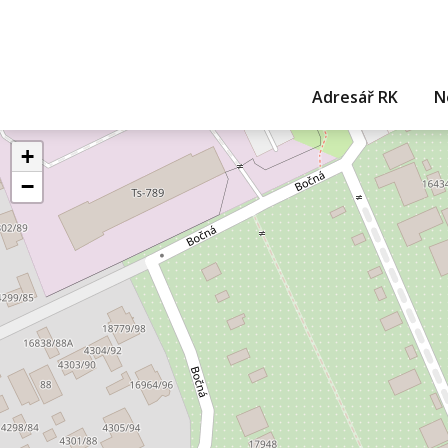
Adresář RK
N
+
−