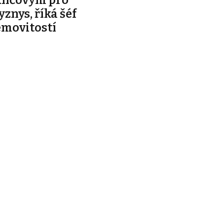
klíčovým pro
yznys, říká šéf
emovitostí