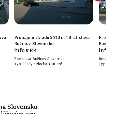
ava-
Pronájem skladu 3 810 m², Bratislava-
Pronáje
Ružinov, Slovensko
Ružinov
info v RK
info v
Bratislava-Ružinov, Slovensko
Bratisla
Typ sklady • Plocha 3 810 m²
Typ skla
na Slovensko.