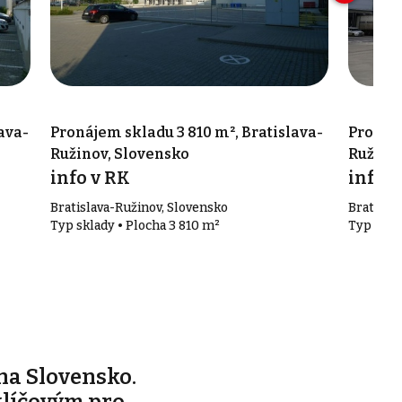
ava-
Pronájem skladu 3 810 m², Bratislava-
Pronáje
Ružinov, Slovensko
Ružinov
info v RK
info v
Bratislava-Ružinov, Slovensko
Bratisla
Typ sklady • Plocha 3 810 m²
Typ sklad
na Slovensko.