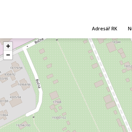
Adresář RK
N
+
−