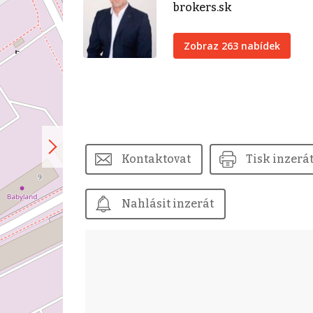
brokers.sk
Zobraz 263 nabídek
Kontaktovat
Tisk inzerá
Nahlásit inzerát