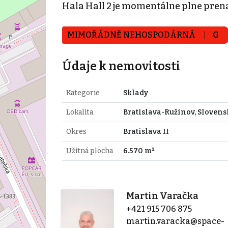
Hala Hall 2 je momentálne plne prena
MIMOŘÁDNĚ NEHOSPODÁRNÁ
G
Údaje k nemovitosti
Kategorie
Sklady
Lokalita
Bratislava-Ružinov, Slovens
Okres
Bratislava II
Užitná plocha
6.570 m²
Martin Varačka
+421 915 706 875
martin.varacka@space-