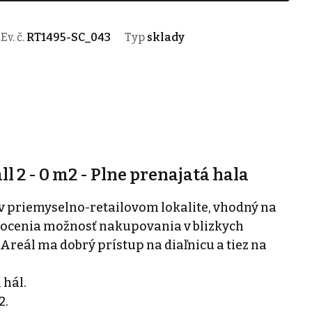
Ev. č.
RT1495-SC_043
Typ
sklady
ll 2 - 0 m2 - Plne prenajatá hala
 v priemyselno-retailovom lokalite, vhodný na
 ocenia možnosť nakupovania v blizkych
reál ma dobrý prístup na diaľnicu a tiez na
 hál.
2.