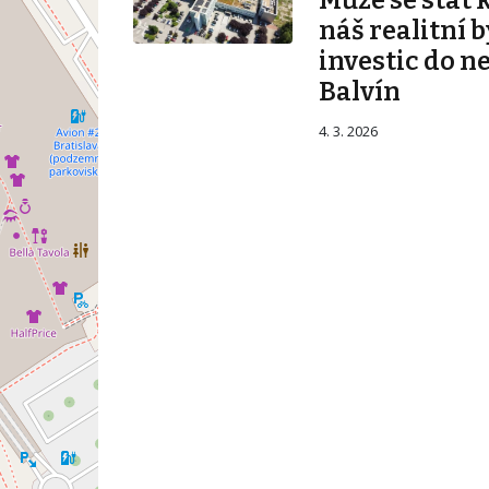
Může se stát 
náš realitní b
investic do n
Balvín
4. 3. 2026