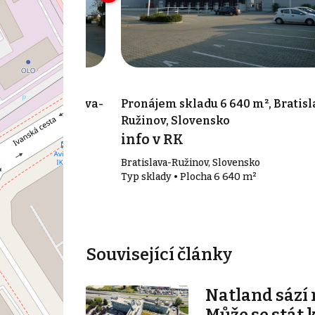
70 m², Bratislava-
Pronájem skladu 6 640 m², Bratisl
Ružinov, Slovensko
info v RK
vensko
Bratislava-Ružinov, Slovensko
70 m²
Typ sklady • Plocha 6 640 m²
Související články
Natland sází 