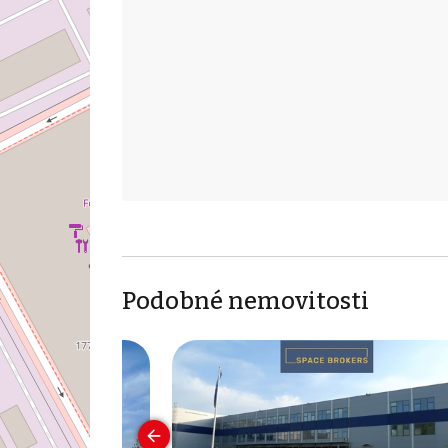
Podobné nemovitosti