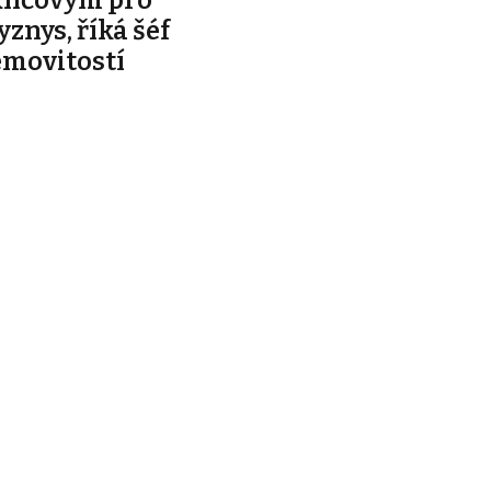
klíčovým pro
yznys, říká šéf
emovitostí