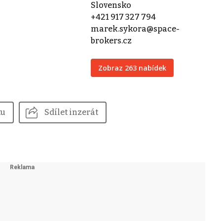
Slovensko
+421 917 327 794
marek.sykora@space-
brokers.cz
Zobraz 263 nabídek
tu
Sdílet inzerát