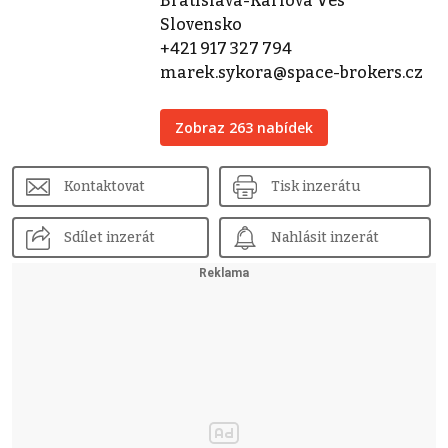
Bratislava-Karlova Ves
Slovensko
+421 917 327 794
marek.sykora@space-brokers.cz
Zobraz 263 nabídek
Kontaktovat
Tisk inzerátu
Sdílet inzerát
Nahlásit inzerát