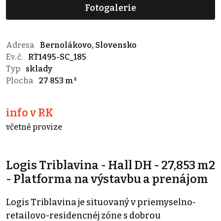
Fotogalerie
Adresa
Bernolákovo, Slovensko
Ev. č.
RT1495-SC_185
Typ
sklady
Plocha
27 853 m²
info v RK
včetně provize
Logis Triblavina - Hall DH - 27,853 m2
- Platforma na výstavbu a prenájom
Logis Triblavina je situovaný v priemyselno-
retailovo-residencnéj zóne s dobrou