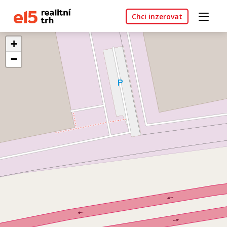
Chci inzerovat
+
−