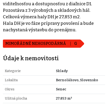
viditeľnosťou a dostupnosťou z diaľnice D1.
Pozostáva z 3 výrobných a skladových hál.
Celková výmera haly DH je 27,853 m2.
Hala DH je vo fáze prípravy povolení a bude
nachystaná výstavbu do prenájmu.
MIMOŘÁDNĚ NEHOSPODÁRNÁ
G
Údaje k nemovitosti
Kategorie
Sklady
Lokalita
Bernolákovo, Slovensko
Okres
Senec
Užitná plocha
27.853 m²