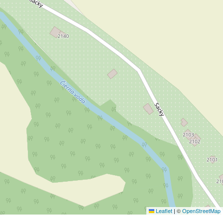
Leaflet
|
©
OpenStreetMap