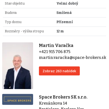
Stav objektu
Velmi dobrý
Budova
Smíšená
Typ domu
Přízemní
Rozměry - výška stropu
12 m
Martin Varačka
+421 915 706 875
martin.varacka@space-brokers.sk
Zobraz 263 nabídek
Space Brokers SK s.r.o.
Kresánkova 14