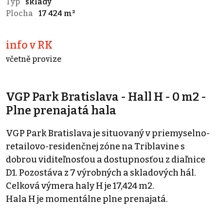
Typ
sklady
Plocha
17 424 m²
info v RK
včetně provize
VGP Park Bratislava - Hall H - 0 m2 -
Plne prenajatá hala
VGP Park Bratislava je situovaný v priemyselno-
retailovo-residenčnej zóne na Triblavine s
dobrou viditeľnosťou a dostupnosťou z diaľnice
D1. Pozostáva z 7 výrobných a skladových hál.
Celková výmera haly H je 17,424 m2.
Hala H je momentálne plne prenajatá.