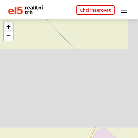
Chci inzerovat
+
−