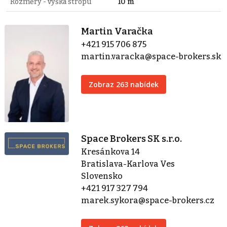
Rozměry - výška stropu
10 m
Martin Varačka
+421 915 706 875
martin.varacka@space-brokers.sk
Zobraz 263 nabídek
Space Brokers SK s.r.o.
Kresánkova 14
Bratislava-Karlova Ves
Slovensko
+421 917 327 794
marek.sykora@space-brokers.cz