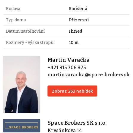
Budova
Smíšená
Typ domu
Přízemní
Datum nastěhování
Ihned
Rozměry - výška stropu
10 m
Martin Varačka
+421 915 706 875
martin.varacka@space-brokers.sk
Zobraz 263 nabídek
Space Brokers SK s.r.o.
Kresánkova 14