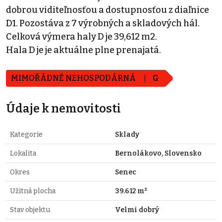
dobrou viditeľnosťou a dostupnosťou z diaľnice
D1. Pozostáva z 7 výrobných a skladových hál.
Celková výmera haly D je 39,612 m2.
Hala D je je aktuálne plne prenajatá.
MIMOŘÁDNĚ NEHOSPODÁRNÁ
G
Údaje k nemovitosti
Kategorie
Sklady
Lokalita
Bernolákovo, Slovensko
Okres
Senec
Užitná plocha
39.612 m²
Stav objektu
Velmi dobrý