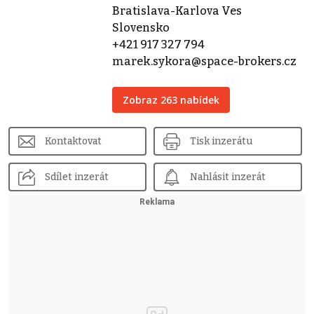
Bratislava-Karlova Ves
Slovensko
+421 917 327 794
marek.sykora@space-brokers.cz
Zobraz 263 nabídek
Kontaktovat
Tisk inzerátu
Sdílet inzerát
Nahlásit inzerát