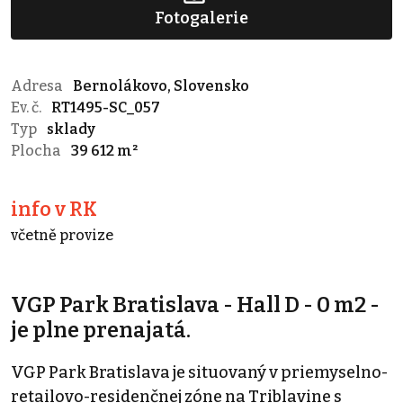
Fotogalerie
Adresa
Bernolákovo, Slovensko
Ev. č.
RT1495-SC_057
Typ
sklady
Plocha
39 612 m²
info v RK
včetně provize
VGP Park Bratislava - Hall D - 0 m2 -
je plne prenajatá.
VGP Park Bratislava je situovaný v priemyselno-
retailovo-residenčnej zóne na Triblavine s