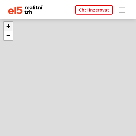
Chci inzerovat
+
−