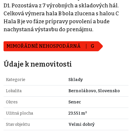
D1. Pozostáva z 7 výrobných a skladových hál.
Celková výmera hala B bola zlucena s halou C
Hala B je vo fáze prípravy povolení a bude
nachystaná výstavbu do prenájmu.
MIMOŘÁDNĚ NEHOSPODÁRNÁ
G
Údaje k nemovitosti
Kategorie
Sklady
Lokalita
Bernolákovo, Slovensko
Okres
Senec
Užitná plocha
23.551 m²
Stav objektu
Velmi dobrý