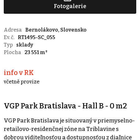
Fotogalerie
Adresa
Bernolákovo, Slovensko
Ev. č.
RT1495-SC_055
Typ
sklady
Plocha
23 551 m²
info v RK
včetně provize
VGP Park Bratislava - Hall B - 0 m2
VGP Park Bratislava je situovaný v priemyselno-
retailovo-residenčnej zóne na Triblavine s
dobrou viditeľnosťou a dostupnosťou z diaľnice