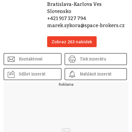
Bratislava-Karlova Ves
Slovensko
+421 917 327 794
marek.sykora@space-brokers.cz
Zobraz 263 nabídek
Kontaktovat
Tisk inzerátu
Sdílet inzerát
Nahlásit inzerát