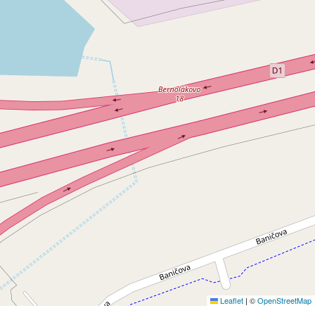
Leaflet
|
©
OpenStreetMap