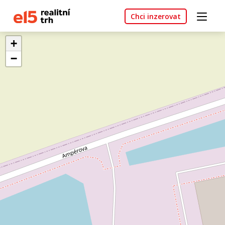
Chci inzerovat
+
−