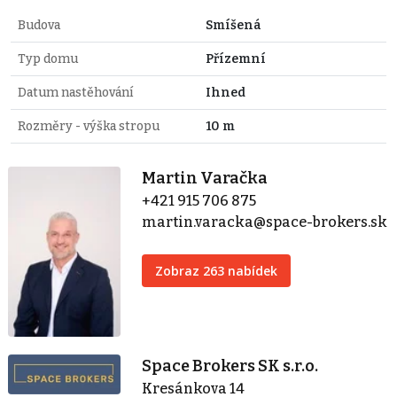
Budova
Smíšená
Typ domu
Přízemní
Datum nastěhování
Ihned
Rozměry - výška stropu
10 m
Martin Varačka
+421 915 706 875
martin.varacka@space-brokers.sk
Zobraz 263 nabídek
Space Brokers SK s.r.o.
Kresánkova 14