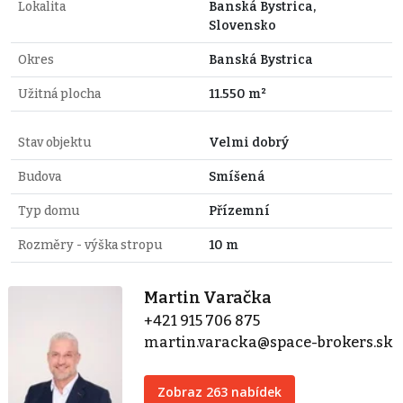
Lokalita
Banská Bystrica,
Slovensko
Okres
Banská Bystrica
Užitná plocha
11.550 m²
Stav objektu
Velmi dobrý
Budova
Smíšená
Typ domu
Přízemní
Rozměry - výška stropu
10 m
Martin Varačka
+421 915 706 875
martin.varacka@space-brokers.sk
Zobraz 263 nabídek