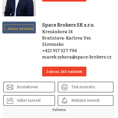
Space Brokers SK s.r.o.
Kresánkova 14
Bratislava-Karlova Ves
Slovensko
+421 917 327 794
marek.sykora@space-brokers.cz
Zobraz 263 nabídek
Kontaktovat
Tisk inzerátu
Sdílet inzerát
Nahlásit inzerát