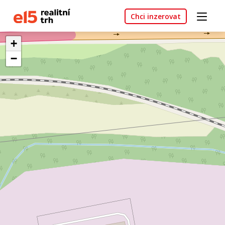
Chci inzerovat
+
−