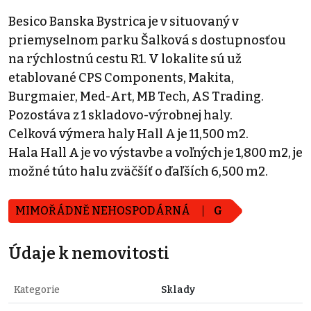
Besico Banska Bystrica je v situovaný v
priemyselnom parku Šalková s dostupnosťou
na rýchlostnú cestu R1. V lokalite sú už
etablované CPS Components, Makita,
Burgmaier, Med-Art, MB Tech, AS Trading.
Pozostáva z 1 skladovo-výrobnej haly.
Celková výmera haly Hall A je 11,500 m2.
Hala Hall A je vo výstavbe a voľných je 1,800 m2, je
možné túto halu zväčšíť o ďaľších 6,500 m2.
MIMOŘÁDNĚ NEHOSPODÁRNÁ
G
Údaje k nemovitosti
Kategorie
Sklady