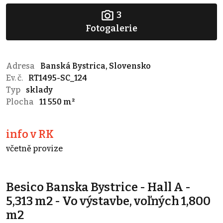
3
Fotogalerie
Adresa
Banská Bystrica, Slovensko
Ev. č.
RT1495-SC_124
Typ
sklady
Plocha
11 550 m²
info v RK
včetně provize
Besico Banska Bystrice - Hall A -
5,313 m2 - Vo výstavbe, voľných 1,800
m2