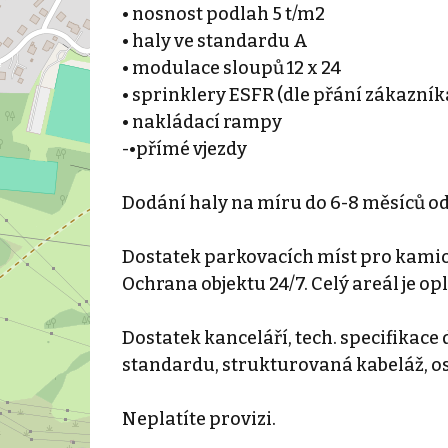
• nosnost podlah 5 t/m2
• haly ve standardu A
• modulace sloupů 12 x 24
• sprinklery ESFR (dle přání zákazník
• nakládací rampy
-•přímé vjezdy
Dodání haly na míru do 6-8 měsíců 
Dostatek parkovacích míst pro kamion
Ochrana objektu 24/7. Celý areál je 
Dostatek kanceláří, tech. specifikace
standardu, strukturovaná kabeláž, os
Neplatíte provizi.