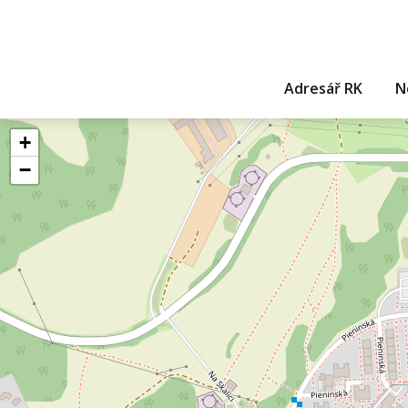
Adresář RK
N
+
−