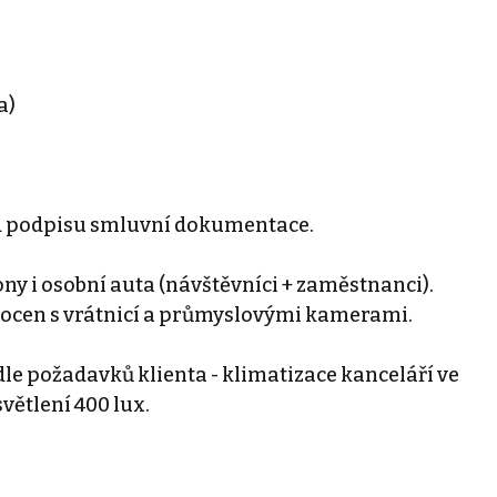
a)
od podpisu smluvní dokumentace.
y i osobní auta (návštěvníci + zaměstnanci).
oplocen s vrátnicí a průmyslovými kamerami.
 dle požadavků klienta - klimatizace kanceláří ve
větlení 400 lux.