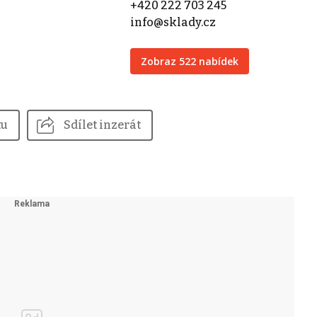
+420 222 703 245
info@sklady.cz
Zobraz 522 nabídek
tu
Sdílet inzerát