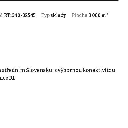
 č.
RT1340-02545
Typ
sklady
Plocha
3 000 m²
a středním Slovensku, s výbornou konektivitou
ice R1.