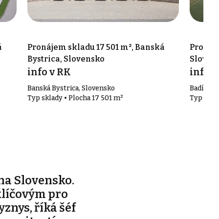
á
Pronájem skladu 17 501 m², Banská
Pronáje
Bystrica, Slovensko
Sloven
info v RK
info v
Banská Bystrica, Slovensko
Badín, S
Typ sklady • Plocha 17 501 m²
Typ skla
na Slovensko.
klíčovým pro
yznys, říká šéf