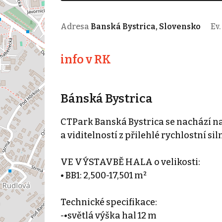
Adresa
Banská Bystrica, Slovensko
Ev.
info v RK
Bánská Bystrica
CTPark Banská Bystrica se nachází n
a viditelností z přilehlé rychlostní siln
VE VÝSTAVBĚ HALA o velikosti:
• BB1: 2,500-17,501 m²
Technické specifikace:
-•světlá výška hal 12 m