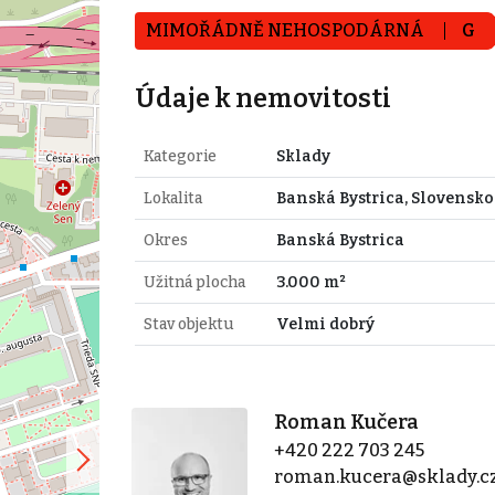
MIMOŘÁDNĚ NEHOSPODÁRNÁ
G
Údaje k nemovitosti
Kategorie
Sklady
Lokalita
Banská Bystrica, Slovensko
Okres
Banská Bystrica
Užitná plocha
3.000 m²
Stav objektu
Velmi dobrý
Roman Kučera
+420 222 703 245
roman.kucera@sklady.c