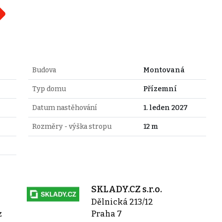
Budova
Montovaná
Typ domu
Přízemní
Datum nastěhování
1. leden 2027
Rozměry - výška stropu
12 m
SKLADY.CZ s.r.o.
Dělnická 213/12
z
Praha 7