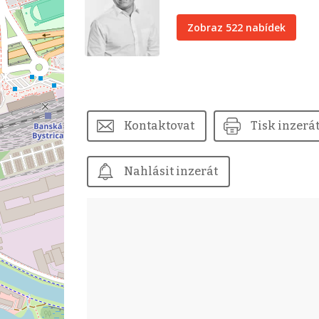
Zobraz 522 nabídek
Kontaktovat
Tisk inzerá
Nahlásit inzerát