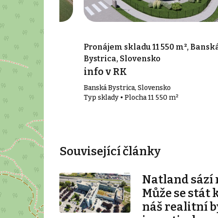
000 m², Badín,
Pronájem skladu 11 550 m², Bansk
Bystrica, Slovensko
info v RK
Banská Bystrica, Slovensko
000 m²
Typ sklady • Plocha 11 550 m²
Související články
Natland sází 
Může se stát 
náš realitní b