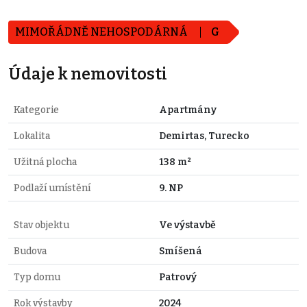
MIMOŘÁDNĚ NEHOSPODÁRNÁ
G
Údaje k nemovitosti
Kategorie
Apartmány
Lokalita
Demirtas, Turecko
Užitná plocha
138 m²
Podlaží umístění
9. NP
Stav objektu
Ve výstavbě
Budova
Smíšená
Typ domu
Patrový
Rok výstavby
2024