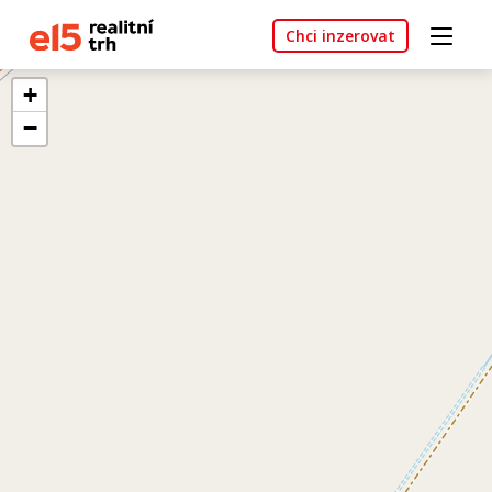
Chci inzerovat
+
−