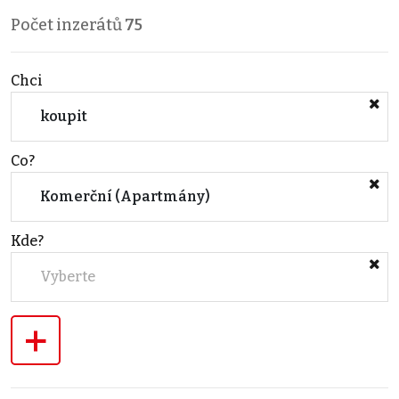
Počet inzerátů
75
Chci
koupit
Co?
Komerční (Apartmány)
Kde?
Vyberte
+