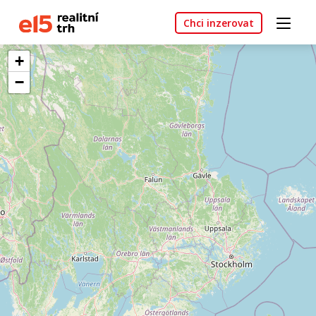
Chci inzerovat
+
−