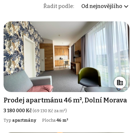
Řadit podle:
Od nejnovějšího
Prodej apartmánu 46 m², Dolní Morava
3 180 000 Kč
(69 130 Kč za m²)
Typ
apartmány
Plocha
46 m²