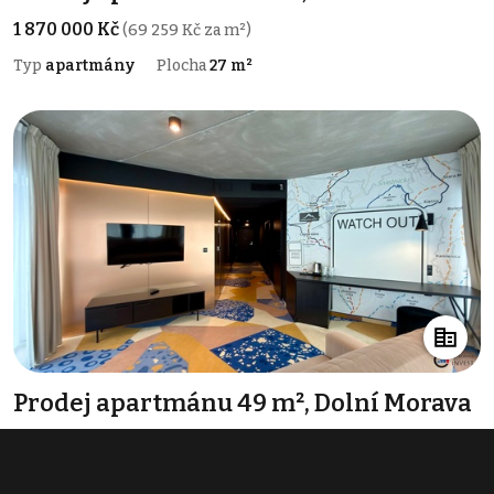
1 870 000 Kč
(69 259 Kč za m²)
Typ
apartmány
Plocha
27 m²
Prodej apartmánu 49 m², Dolní Morava
4 990 000 Kč
(101 837 Kč za m²)
Typ
apartmány
Plocha
49 m²