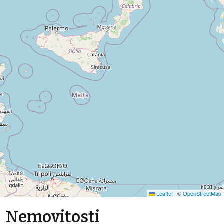
Leaflet
|
©
OpenStreetMap
Nemovitosti