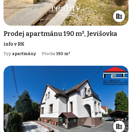
Prodej apartmánu 190 m², Jevišovka
info v RK
Typ
apartmány
Plocha
190 m²