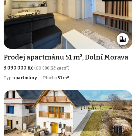
Prodej apartmánu 51 m², Dolní Morava
3 090 000 Kč
(60 588 Kč za m²)
Typ
apartmány
Plocha
51 m²