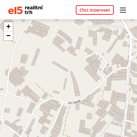
Chci inzerovat
+
−