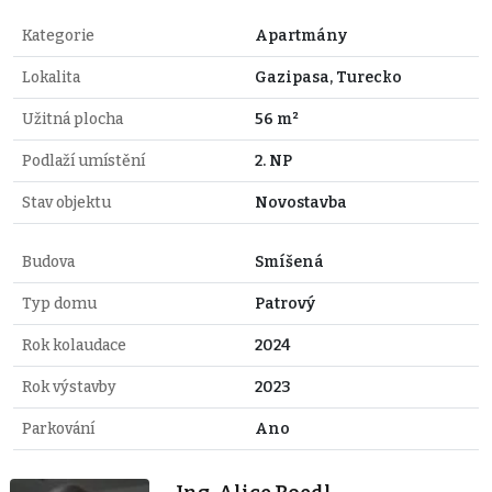
Kategorie
Apartmány
Lokalita
Gazipasa, Turecko
Užitná plocha
56 m²
Podlaží umístění
2. NP
Stav objektu
Novostavba
Budova
Smíšená
Typ domu
Patrový
Rok kolaudace
2024
Rok výstavby
2023
Parkování
Ano