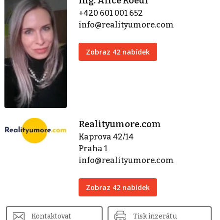
Ing. Alice Roedl
+420 601 001 652
info@realityumore.com
Zobraz 42 nabídek
Realityumore.com
Kaprova 42/14
Praha 1
info@realityumore.com
Zobraz 42 nabídek
Kontaktovat
Tisk inzerátu