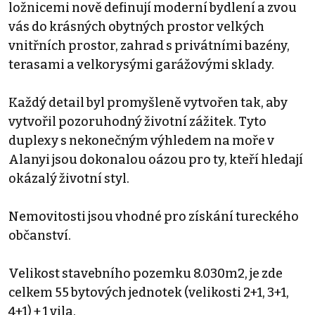
ložnicemi nově definují moderní bydlení a zvou
vás do krásných obytných prostor velkých
vnitřních prostor, zahrad s privátními bazény,
terasami a velkorysými garážovými sklady.
Každý detail byl promyšleně vytvořen tak, aby
vytvořil pozoruhodný životní zážitek. Tyto
duplexy s nekonečným výhledem na moře v
Alanyi jsou dokonalou oázou pro ty, kteří hledají
okázalý životní styl.
Nemovitosti jsou vhodné pro získání tureckého
občanství.
Velikost stavebního pozemku 8.030m2, je zde
celkem 55 bytových jednotek (velikosti 2+1, 3+1,
4+1) + 1 vila.