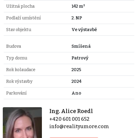
Užitná plocha
142 m²
Podlaží umístění
2. NP
Stav objektu
Ve výstavbě
Budova
Smíšená
Typ domu
Patrový
Rok kolaudace
2025
Rok výstavby
2024
Parkování
Ano
Ing. Alice Roedl
+420 601 001 652
info@realityumore.com