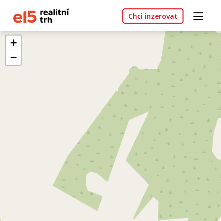
Chci inzerovat
+
−