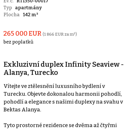
Ev. č.
RT1350-00017
Typ
apartmány
Plocha
142 m²
265 000 EUR
(1 866 EUR za m²)
bez poplatků
Exkluzivní duplex Infinity Seaview -
Alanya, Turecko
Vítejte ve ztělesnění luxusního bydlení v
Turecku. Objevte dokonalou harmonii pohodlí,
pohodlí a elegance s našimi duplexy na svahu v
Bektas Alanya.
Tyto prostorné rezidence se dvěma až čtyřmi