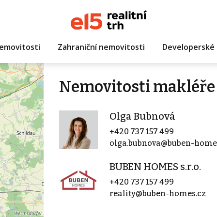
emovitosti
Zahraniční nemovitosti
Developerské 
Nemovitosti makléře
Olga Bubnová
+420 737 157 499
olga.bubnova@buben-home
BUBEN HOMES s.r.o.
+420 737 157 499
reality@buben-homes.cz