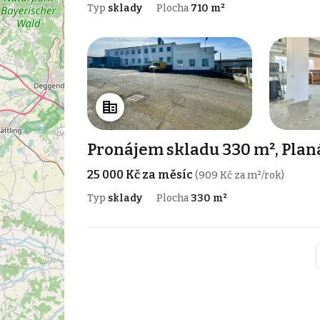
Typ
sklady
Plocha
710 m²
Pronájem skladu 330 m², Plan
25 000 Kč za měsíc
(909 Kč za m²/rok)
Typ
sklady
Plocha
330 m²