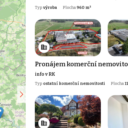
Typ
výroba
Plocha
960 m²
Pronájem komerční nemovitost
info v RK
Typ
ostatní komerční nemovitosti
Plocha
1