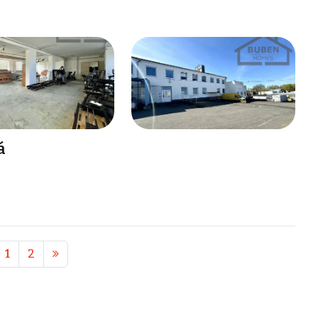
á
1
2