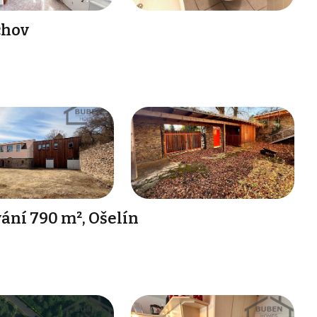
chov
ání 790 m², Ošelín