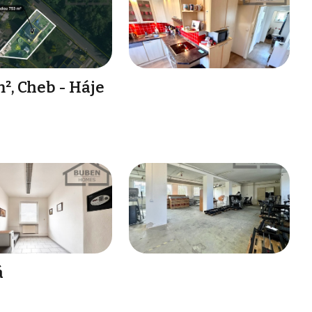
², Cheb - Háje
á