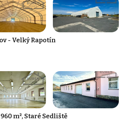
ov - Velký Rapotín
60 m², Staré Sedliště