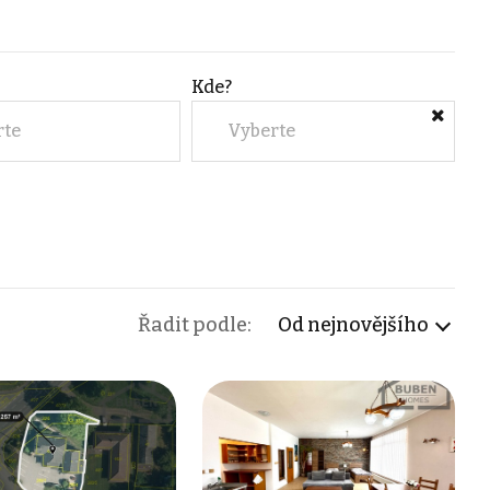
Kde?
rte
Vyberte
Řadit podle:
Od nejnovějšího