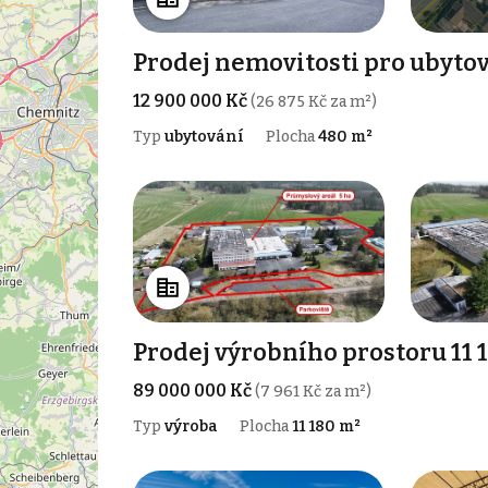
Prodej nemovitosti pro ubytov
12 900 000 Kč
(26 875 Kč za m²)
Typ
ubytování
Plocha
480 m²
Prodej výrobního prostoru 11 
89 000 000 Kč
(7 961 Kč za m²)
Typ
výroba
Plocha
11 180 m²