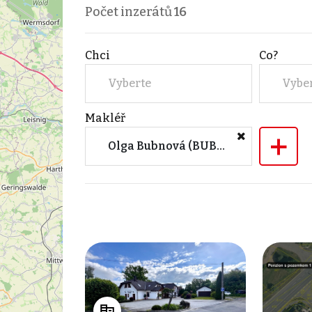
Počet inzerátů
16
Chci
Co?
Vyberte
Vybe
Makléř
+
Olga Bubnová (BUBEN HOMES s.r.o.)