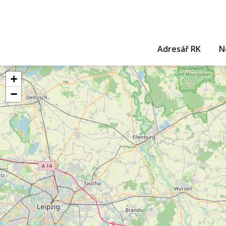
Adresář RK
N
+
−