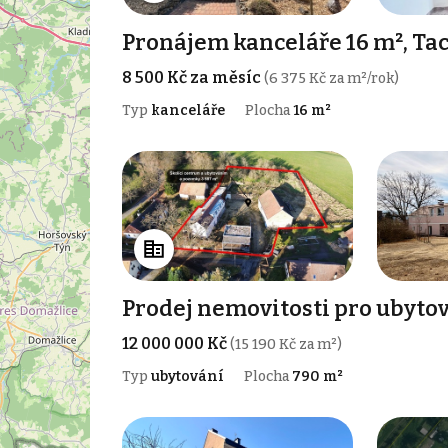
Pronájem kanceláře 16 m², Ta
8 500 Kč za měsíc
(6 375 Kč za m²/rok)
Typ
kanceláře
Plocha
16 m²
Prodej nemovitosti pro ubytov
12 000 000 Kč
(15 190 Kč za m²)
Typ
ubytování
Plocha
790 m²