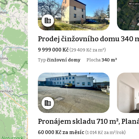
Prodej činžovního domu 340 m
9 999 000 Kč
(29 409 Kč za m²)
Typ
činžovní domy
Plocha
340 m²
Pronájem skladu 710 m², Plan
60 000 Kč za měsíc
(1 014 Kč za m²/rok)